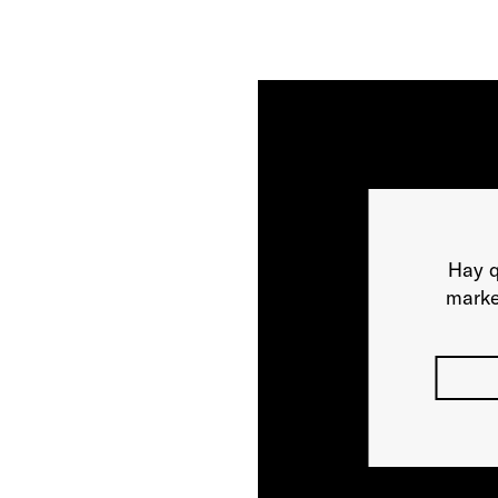
Hay q
marke