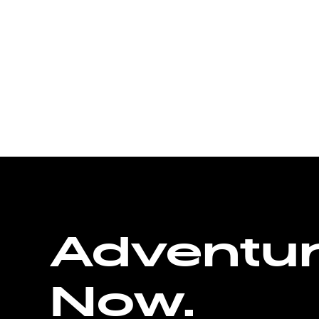
Adventu
Now.