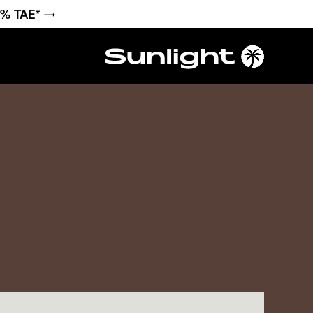
6 % TAE* →