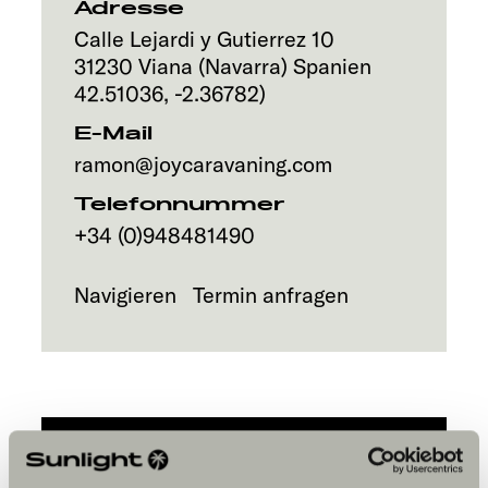
Adresse
Explore
Calle Lejardi y Gutierrez 10
31230
Viana (Navarra)
Spanien
Service
42.51036
,
-2.36782
)
E-Mail
ramon@joycaravaning.com
Telefonnummer
+34 (0)948481490
Navigieren
Termin anfragen