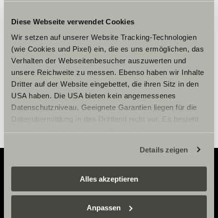
Bitte akzeptiere die Marketing-
Cookies, um die Inhalte zu sehen.
Diese Webseite verwendet Cookies
Wir setzen auf unserer Website Tracking-Technologien
(wie Cookies und Pixel) ein, die es uns ermöglichen, das
Cookie-Einstellungen
Verhalten der Webseitenbesucher auszuwerten und
unsere Reichweite zu messen. Ebenso haben wir Inhalte
Dritter auf der Website eingebettet, die ihren Sitz in den
USA haben. Die USA bieten kein angemessenes
Datenschutzniveau. Geeignete Garantien liegen für die
Datenübermittlung in das Drittland nicht vor. Es besteht
ein erhöhtes Risiko für Betroffene, da diesen
möglicherweise keine Rechtsbehelfsmöglichkeiten
Details zeigen
zustehen. Eingesetzte Dienstleister können Daten für
eigene Zwecke verarbeiten und mit anderen Daten
zusammenführen. Weitere Informationen finden Sie hier:
Alles akzeptieren
Adventure
Datenschutzerklärung
/
Datenschutzerklärung
Sunlight Business
. Akzeptieren Sie oder wählen Sie
Now.
Anpassen
einzelne Cookies/Dienste in den Einstellungen aus,