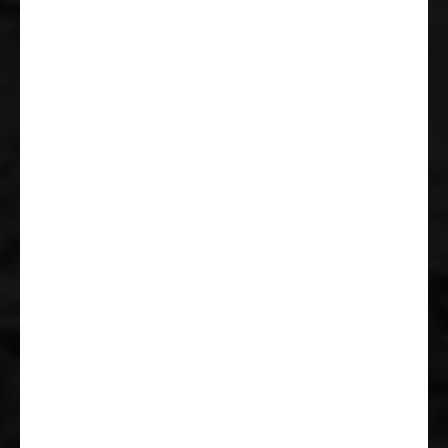
Mittelkonsole
Tempomat
Klimaanlage Fahrerhaus manuell
Stahlfelgen 15"
Fahrer-/Beifahrersitz drehbar
Höhen- und Neigungsverstellung
für Fahrer- und Beifahrersitz
DAB Antenne integriert im
Außenspiegel