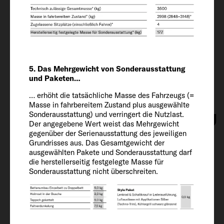
Bereifung
215/70 R 15 CP
Radstand
5. Das Mehrgewicht von Sonderausstattung
345
und Paketen…
… erhöht die tatsächliche Masse des Fahrzeugs (=
Masse in fahrbereitem Zustand plus ausgewählte
Innenausstattung
Sonderausstattung) und verringert die Nutzlast.
Der angegebene Wert weist das Mehrgewicht
gegenüber der Serienausstattung des jeweiligen
Grundrisses aus. Das Gesamtgewicht der
Schlafplätze
ausgewählten Pakete und Sonderausstattung darf
2 + 2
die herstellerseitig festgelegte Masse für
Sonderausstattung nicht überschreiten.
Bettgröße vorne
195 x 140 - 110 OPT