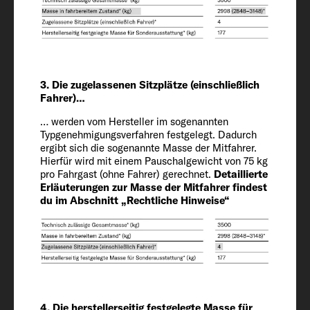
Fahrzeug
Länge / Breite / Höhe
596 / 232 / 290 cm
3. Die zugelassenen Sitzplätze (einschließlich
Fahrer)…
Innenhöhe
… werden vom Hersteller im sogenannten
210
Typgenehmigungsverfahren festgelegt. Dadurch
ergibt sich die sogenannte Masse der Mitfahrer.
Hierfür wird mit einem Pauschalgewicht von 75 kg
Zugelassene Sitzplätze (einschließlich
pro Fahrgast (ohne Fahrer) gerechnet.
Detaillierte
Erläuterungen zur Masse der Mitfahrer findest
Fahrer)
du im Abschnitt „Rechtliche Hinweise“
4
Chassis / Motor / Leistung kW (PS)
Citroën Jumper / 2.2 / 103 (140)
Masse in fahrbereitem Zustand (kg)*
4. Die herstellerseitig festgelegte Masse für