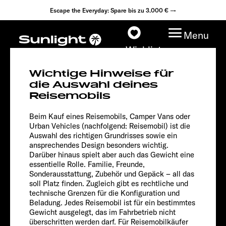
Escape the Everyday: Spare bis zu 3.000 € →
Menu
Wishlist
Wichtige Hinweise für
die Auswahl deines
T 58
Reisemobils
Root
Modelle
Beim Kauf eines Reisemobils, Camper Vans oder
Urban Vehicles (nachfolgend: Reisemobil) ist die
Konfigurator
Auswahl des richtigen Grundrisses sowie ein
ansprechendes Design besonders wichtig.
Darüber hinaus spielt aber auch das Gewicht eine
Fahrzeugfinder
essentielle Rolle. Familie, Freunde,
Sonderausstattung, Zubehör und Gepäck – all das
Fahrzeugbörse
soll Platz finden. Zugleich gibt es rechtliche und
technische Grenzen für die Konfiguration und
Beladung. Jedes Reisemobil ist für ein bestimmtes
Händlersuche
Gewicht ausgelegt, das im Fahrbetrieb nicht
überschritten werden darf. Für Reisemobilkäufer