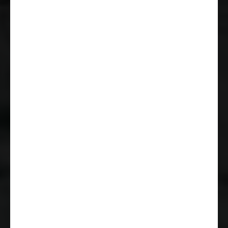
Radiovorbereitung mit
Lautsprechern
Start & Stop Funktion inkl.
Ladebooster
Breitspurfahrwerk
Tagfahrlicht im
Serienschweinwerfer integriert
Komfortable Fahreigenschaften
durch Hinter- und Vorderachs-
Stabilisatoren