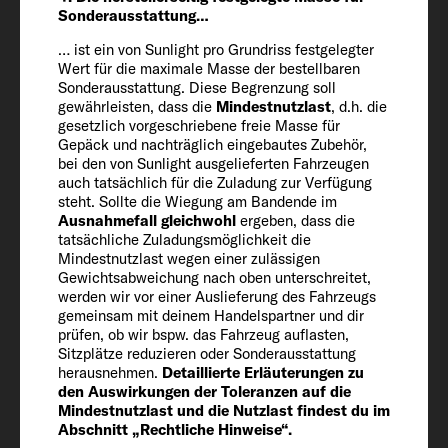
Sonderausstattung…
2717 (2581 bis 2853)*
… ist ein von Sunlight pro Grundriss festgelegter
Wert für die maximale Masse der bestellbaren
Herstellerseitig festgelegte Masse für
Sonderausstattung. Diese Begrenzung soll
gewährleisten, dass die
Mindestnutzlast
, d.h. die
Sonderausstattung* (kg)
gesetzlich vorgeschriebene freie Masse für
438
Gepäck und nachträglich eingebautes Zubehör,
bei den von Sunlight ausgelieferten Fahrzeugen
auch tatsächlich für die Zuladung zur Verfügung
Technisch zulässige Gesamtmasse* (kg)
steht. Sollte die Wiegung am Bandende im
3500
Ausnahmefall gleichwohl
ergeben, dass die
tatsächliche Zuladungsmöglichkeit die
Mindestnutzlast wegen einer zulässigen
Gewichtsabweichung nach oben unterschreitet,
Auflastung (optional)
werden wir vor einer Auslieferung des Fahrzeugs
3650
gemeinsam mit deinem Handelspartner und dir
prüfen, ob wir bspw. das Fahrzeug auflasten,
Sitzplätze reduzieren oder Sonderausstattung
Anhängelast 12 % gebremst /
herausnehmen.
Detaillierte Erläuterungen zu
ungebremst
den Auswirkungen der Toleranzen auf die
Mindestnutzlast und die Nutzlast findest du im
2000 / 750
Abschnitt „Rechtliche Hinweise“.