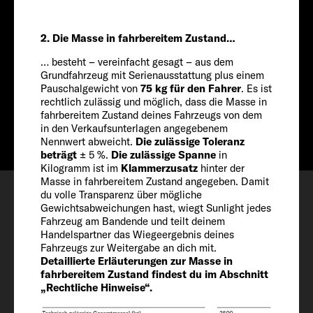
2. Die Masse in fahrbereitem Zustand…
596 CM
… besteht – vereinfacht gesagt – aus dem
Preis ab
Grundfahrzeug mit Serienausstattung plus einem
Pauschalgewicht von
75 kg für den Fahrer
. Es ist
ab € 57.899
rechtlich zulässig und möglich, dass die Masse in
Info
ab € 55.399
fahrbereitem Zustand deines Fahrzeugs von dem
in den Verkaufsunterlagen angegebenem
Nennwert abweicht.
Die zulässige Toleranz
beträgt
± 5 %.
Die zulässige Spanne
in
Kilogramm ist im
Klammerzusatz
hinter der
Konfigurieren
Masse in fahrbereitem Zustand angegeben. Damit
du volle Transparenz über mögliche
Besichtigungstermin
Gewichtsabweichungen hast, wiegt Sunlight jedes
Fahrzeug am Bandende und teilt deinem
Wishlist
Handelspartner das Wiegeergebnis deines
Fahrzeugs zur Weitergabe an dich mit.
Detaillierte Erläuterungen zur Masse in
fahrbereitem Zustand findest du im Abschnitt
„Rechtliche Hinweise“.