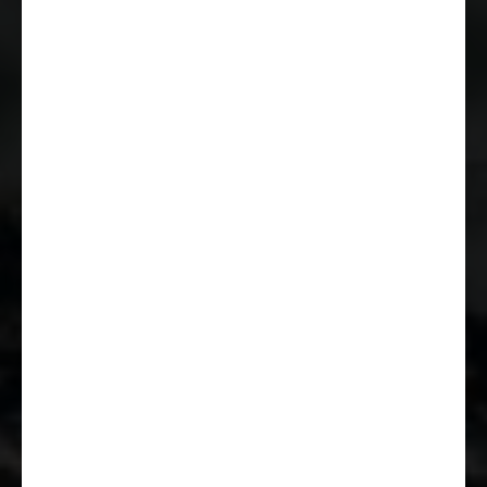
Außenspiegel elektrisch und
beheizt
Fahrer- und Beifahrersitz in
Wohnraumstoff mit
Doppelarmlehnen (Captain Chair)
Reifen M+S* Camping
(Schneeflocke)
ESC (elektronische
Stabilitätskontrolle) inkl. ASR
(Antischlupfregelung), Hillholder
(Berganfahrassistent), CWA
(Seitenwindassistent),
Anhängerstabilitätskontrolle und
PCB (Nachkollisionsbremsung)