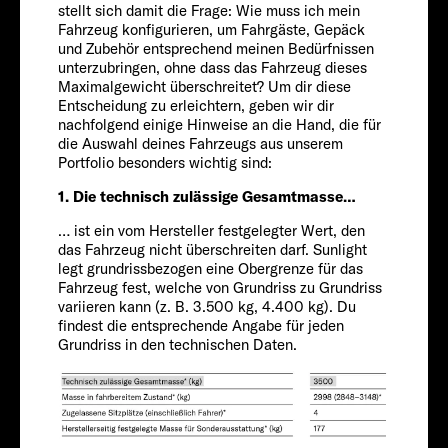
stellt sich damit die Frage: Wie muss ich mein
Explore
Fahrzeug konfigurieren, um Fahrgäste, Gepäck
und Zubehör entsprechend meinen Bedürfnissen
Chassis
unterzubringen, ohne dass das Fahrzeug dieses
Service
Maximalgewicht überschreitet? Um dir diese
Entscheidung zu erleichtern, geben wir dir
nachfolgend einige Hinweise an die Hand, die für
die Auswahl deines Fahrzeugs aus unserem
Portfolio besonders wichtig sind:
1. Die technisch zulässige Gesamtmasse…
… ist ein vom Hersteller festgelegter Wert, den
das Fahrzeug nicht überschreiten darf. Sunlight
legt grundrissbezogen eine Obergrenze für das
CITROËN
Fahrzeug fest, welche von Grundriss zu Grundriss
variieren kann (z. B. 3.500 kg, 4.400 kg). Du
Passagiere
findest die entsprechende Angabe für jeden
Grundriss in den technischen Daten.
4
Größe