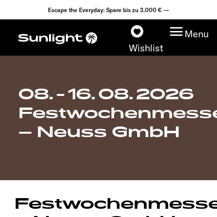
Escape the Everyday: Spare bis zu 3.000 € →
Menu
Wishlist
08. - 16. 08. 2026
Modelle
Festwochenmess
Konfigurator
– Neuss GmbH
Fahrzeugfinder
Fahrzeugbörse
Festwochenmess
Händlersuche