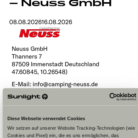
– Neuss GmbH
Explore
08.08.2026
16.08.2026
Service
Neuss GmbH
Thanners 7
87509
Immenstadt
Deutschland
47.60845
,
10.26548
)
E-Mail:
info@camping-neuss.de
Telefonnummer:
+49 (0)8379929420
Termin anfragen
Zum Kalender hinzufügen
Diese Webseite verwendet Cookies
Wir setzen auf unserer Website Tracking-Technologien (wie
Cookies und Pixel) ein, die es uns ermöglichen, das