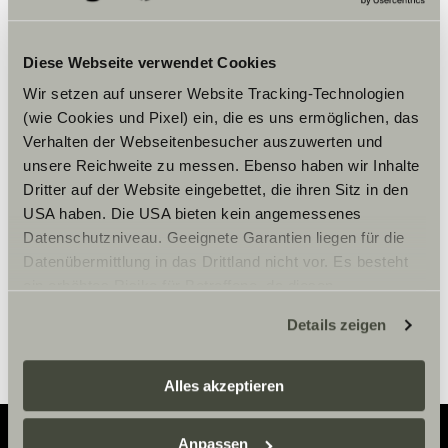
Diese Webseite verwendet Cookies
Wir setzen auf unserer Website Tracking-Technologien
(wie Cookies und Pixel) ein, die es uns ermöglichen, das
Please accept marketing-
Verhalten der Webseitenbesucher auszuwerten und
cookies to use this function.
unsere Reichweite zu messen. Ebenso haben wir Inhalte
Dritter auf der Website eingebettet, die ihren Sitz in den
USA haben. Die USA bieten kein angemessenes
Cookie Settings
Datenschutzniveau. Geeignete Garantien liegen für die
Datenübermittlung in das Drittland nicht vor. Es besteht
ein erhöhtes Risiko für Betroffene, da diesen
möglicherweise keine Rechtsbehelfsmöglichkeiten
Details zeigen
zustehen. Eingesetzte Dienstleister können Daten für
eigene Zwecke verarbeiten und mit anderen Daten
zusammenführen. Weitere Informationen finden Sie hier:
Alles akzeptieren
Datenschutzerklärung
/
Datenschutzerklärung
Sunlight Business
. Akzeptieren Sie oder wählen Sie
Anpassen