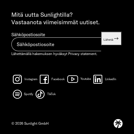
INFORMATION
info@sunlight.de
Mitä uutta Sunlightilla?
Vastaanota viimeisimmät uutiset.
Sähköpostiosoite
Lähetä
Lähettämällä hakemuksen hyväksyt
Privacy statement.
Instagram
Facebook
Youtube
LinkedIn
Spotify
TikTok
© 2026 Sunlight GmbH