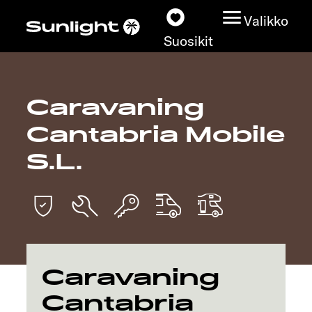
Valikko
Suosikit
Caravaning
Matkailuautot
Cantabria Mobile
Konfiguraattori
S.L.
Löydä oma Sunlightisi
Kauppiashaku
Tutustu
Caravaning
Cantabria
Lisätietoja