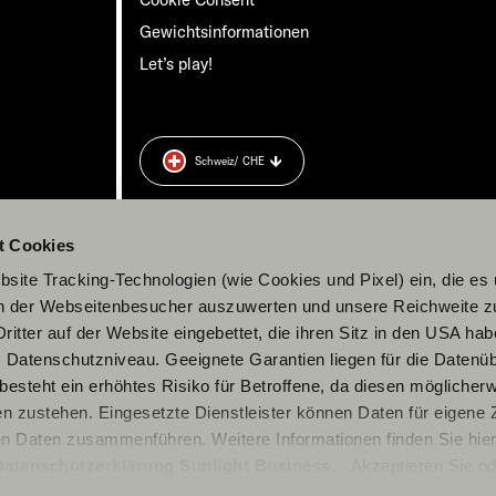
Gewichts­informationen
Let’s play!
Schweiz
/ CHE
rung
zu.
t Cookies
site Tracking-Technologien (wie Cookies und Pixel) ein, die es
en der Webseitenbesucher auszuwerten und unsere Reichweite 
ritter auf der Website eingebettet, die ihren Sitz in den USA ha
Datenschutzniveau. Geeignete Garantien liegen für die Datenüb
s besteht ein erhöhtes Risiko für Betroffene, da diesen möglicher
n zustehen. Eingesetzte Dienstleister können Daten für eigene
en Daten zusammenführen. Weitere Informationen finden Sie hier
Datenschutzerklärung Sunlight Business
. Akzeptieren Sie od
© 2026 Sunlight GmbH
n den Einstellungen aus, erteilen Sie uns Ihre Einwilligung zur Ve