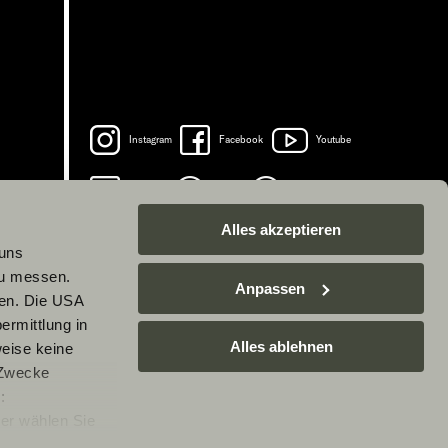
Instagram
Facebook
Youtube
LinkedIn
Spotify
TikTok
Alles akzeptieren
 uns
zu messen.
Anpassen
ben. Die USA
ermittlung in
Alles ablehnen
weise keine
 Zwecke
:
er wählen Sie
rarbeitung Ihrer