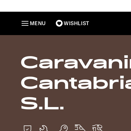
MENU
WISHLIST
Caravan
Cantabri
S.L.