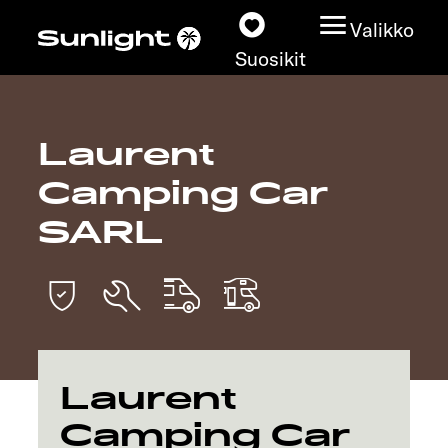
Valikko
Suosikit
Laurent
Matkailuautot
Camping Car
Konfiguraattori
SARL
Löydä oma Sunlightisi
Kauppiashaku
Tutustu
Laurent
Camping Car
Lisätietoja