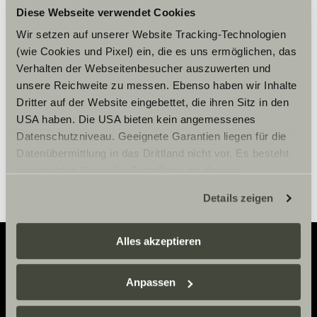
Diese Webseite verwendet Cookies
Please accept marketing-
Wir setzen auf unserer Website Tracking-Technologien
cookies to use this function.
(wie Cookies und Pixel) ein, die es uns ermöglichen, das
Verhalten der Webseitenbesucher auszuwerten und
unsere Reichweite zu messen. Ebenso haben wir Inhalte
Cookie Settings
Dritter auf der Website eingebettet, die ihren Sitz in den
USA haben. Die USA bieten kein angemessenes
Datenschutzniveau. Geeignete Garantien liegen für die
Datenübermittlung in das Drittland nicht vor. Es besteht
ein erhöhtes Risiko für Betroffene, da diesen
möglicherweise keine Rechtsbehelfsmöglichkeiten
Details zeigen
zustehen. Eingesetzte Dienstleister können Daten für
eigene Zwecke verarbeiten und mit anderen Daten
zusammenführen. Weitere Informationen finden Sie hier:
Alles akzeptieren
Datenschutzerklärung
/
Datenschutzerklärung
Sunlight Business
. Akzeptieren Sie oder wählen Sie
Adventure
Anpassen
einzelne Cookies/Dienste in den Einstellungen aus,
Now.
erteilen Sie uns Ihre Einwilligung zur Verarbeitung Ihrer