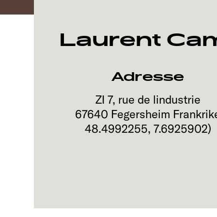
Laurent Ca
Adresse
ZI 7, rue de lindustrie
67640
Fegersheim
Frankrik
48.4992255
,
7.6925902
)