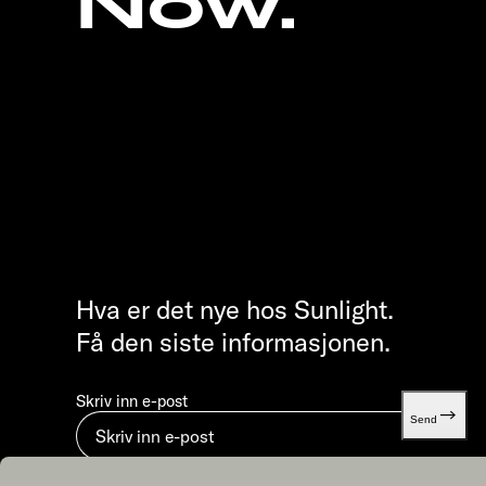
Now.
Hva er det nye hos Sunlight.
Få den siste informasjonen.
Skriv inn e-post
Send
Ved å sende inn godtar du vår
Retningslinjer for personver