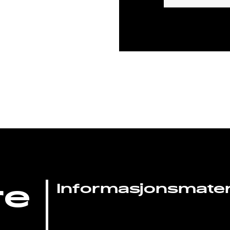
re
Informasjonsmateri