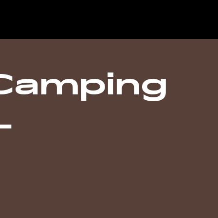
 Camping
L