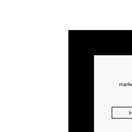
marke
I