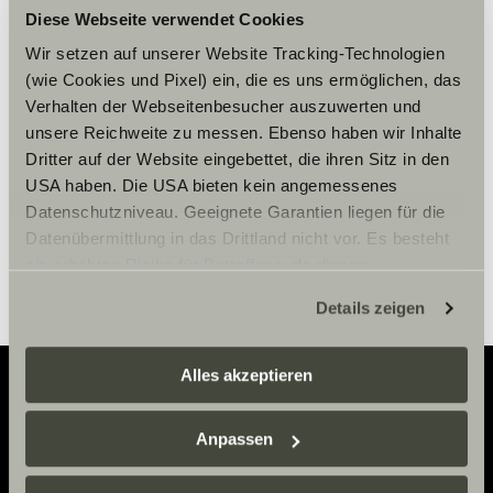
Diese Webseite verwendet Cookies
Please accept marketing-
Wir setzen auf unserer Website Tracking-Technologien
cookies to use this function.
(wie Cookies und Pixel) ein, die es uns ermöglichen, das
Verhalten der Webseitenbesucher auszuwerten und
unsere Reichweite zu messen. Ebenso haben wir Inhalte
Cookie Settings
Dritter auf der Website eingebettet, die ihren Sitz in den
USA haben. Die USA bieten kein angemessenes
Datenschutzniveau. Geeignete Garantien liegen für die
Datenübermittlung in das Drittland nicht vor. Es besteht
ein erhöhtes Risiko für Betroffene, da diesen
möglicherweise keine Rechtsbehelfsmöglichkeiten
Details zeigen
zustehen. Eingesetzte Dienstleister können Daten für
eigene Zwecke verarbeiten und mit anderen Daten
zusammenführen. Weitere Informationen finden Sie hier:
Alles akzeptieren
Datenschutzerklärung
/
Datenschutzerklärung
Sunlight Business
. Akzeptieren Sie oder wählen Sie
Adventure
Anpassen
einzelne Cookies/Dienste in den Einstellungen aus,
Now.
erteilen Sie uns Ihre Einwilligung zur Verarbeitung Ihrer