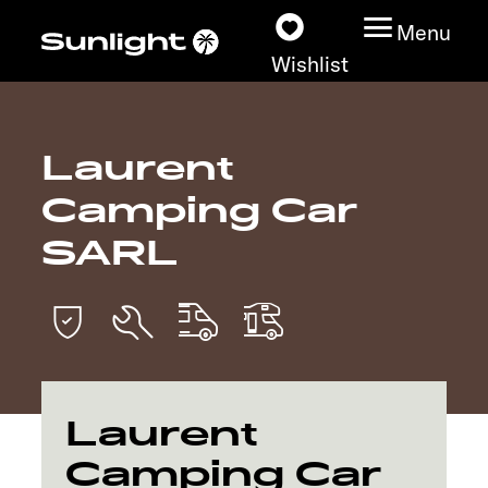
Menu
Wishlist
Laurent
Models
Camping Car
Vehicle Guide
SARL
Dealerslocator
Explore
Service
Laurent
Camping Car