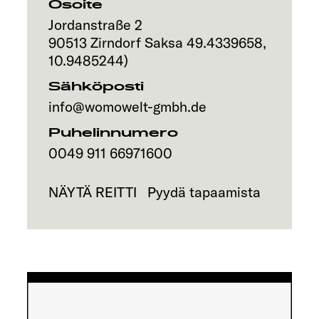
Osoite
Jordanstraße 2
90513
Zirndorf
Saksa
49.4339658
,
10.9485244
)
Sähköposti
info@womowelt-gmbh.de
Puhelinnumero
0049 911 66971600
NÄYTÄ REITTI
Pyydä tapaamista