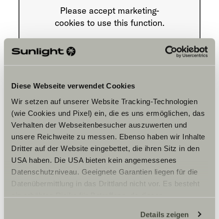
Please accept marketing-
cookies to use this function.
Cookie Settings
Diese Webseite verwendet Cookies
Wir setzen auf unserer Website Tracking-Technologien
(wie Cookies und Pixel) ein, die es uns ermöglichen, das
Verhalten der Webseitenbesucher auszuwerten und
unsere Reichweite zu messen. Ebenso haben wir Inhalte
Aukioloajat
Dritter auf der Website eingebettet, die ihren Sitz in den
USA haben. Die USA bieten kein angemessenes
FAHRZEUGVERKAUF
Datenschutzniveau. Geeignete Garantien liegen für die
Montag – Freitag:
Datenübermittlung in das Drittland nicht vor. Es besteht
09:00 -18:00 Uhr
ein erhöhtes Risiko für Betroffene, da diesen
Samstag:
09:00 – 14:00 Uhr
möglicherweise keine Rechtsbehelfsmöglichkeiten
Details zeigen
Sonntags geschlossen:
zustehen. Eingesetzte Dienstleister können Daten für