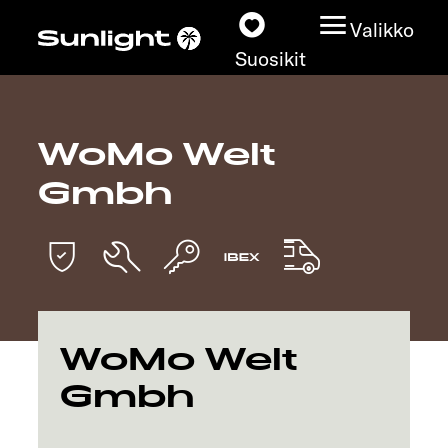
Valikko
Suosikit
WoMo Welt
Matkailuautot
Gmbh
Konfiguraattori
Löydä oma Sunlightisi
Kauppiashaku
WoMo Welt
Tutustu
Gmbh
Lisätietoja