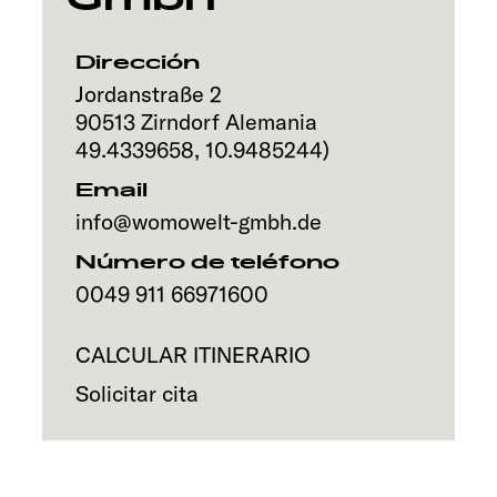
Servicio
Dirección
Jordanstraße 2
90513
Zirndorf
Alemania
49.4339658
,
10.9485244
)
Email
info@womowelt-gmbh.de
Número de teléfono
0049 911 66971600
CALCULAR ITINERARIO
Solicitar cita