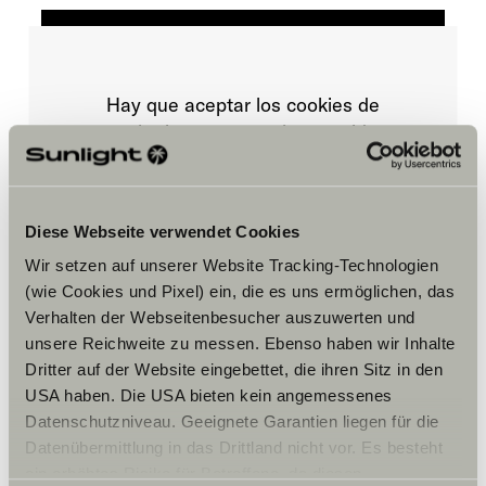
Hay que aceptar los cookies de
marketing para ver el contenido.
Ajustes de cookies
Diese Webseite verwendet Cookies
Wir setzen auf unserer Website Tracking-Technologien
(wie Cookies und Pixel) ein, die es uns ermöglichen, das
Verhalten der Webseitenbesucher auszuwerten und
unsere Reichweite zu messen. Ebenso haben wir Inhalte
Dritter auf der Website eingebettet, die ihren Sitz in den
USA haben. Die USA bieten kein angemessenes
Horario
Datenschutzniveau. Geeignete Garantien liegen für die
Datenübermittlung in das Drittland nicht vor. Es besteht
FAHRZEUGVERKAUF
ein erhöhtes Risiko für Betroffene, da diesen
Montag – Freitag: