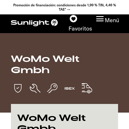
Promoción de financiación: condiciones desde 1,99 % TIN, 4,46 %
TAE* →
Menú
Favoritos
WoMo Welt
Modelos
Gmbh
Configurador
Encuentra tu Sunlight
Búsqueda de
concesionarios
WoMo Welt
Gmbh
Descubrir