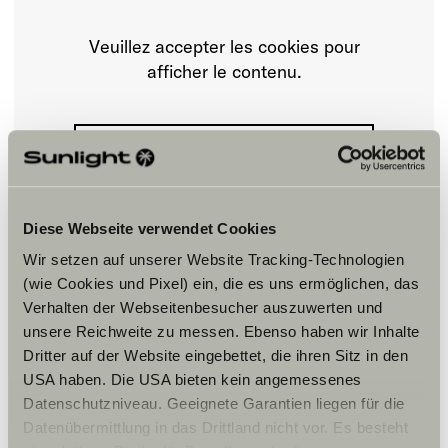
Veuillez accepter les cookies pour
afficher le contenu.
Paramètre des cookies
Diese Webseite verwendet Cookies
Wir setzen auf unserer Website Tracking-Technologien
(wie Cookies und Pixel) ein, die es uns ermöglichen, das
Verhalten der Webseitenbesucher auszuwerten und
Horaires d'ouverture
unsere Reichweite zu messen. Ebenso haben wir Inhalte
Dritter auf der Website eingebettet, die ihren Sitz in den
FAHRZEUGVERKAUF
USA haben. Die USA bieten kein angemessenes
Montag – Freitag:
Datenschutzniveau. Geeignete Garantien liegen für die
09:00 -18:00 Uhr
Samstag:
Datenübermittlung in das Drittland nicht vor. Es besteht
09:00 – 14:00 Uhr