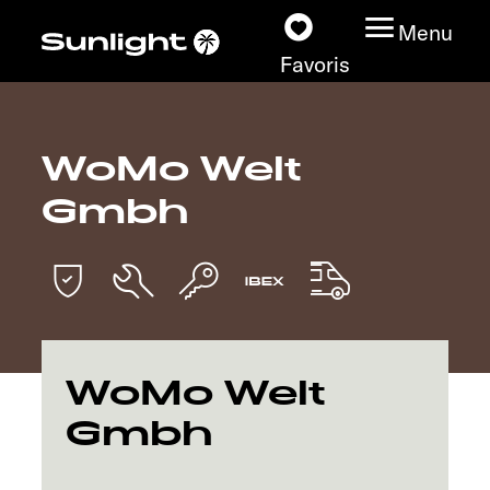
Menu
Favoris
WoMo Welt
Nos modèles
Gmbh
Configurateur
Recherchez votre
Sunlight
Nos concessionnaires
WoMo Welt
Gmbh
Découvrir