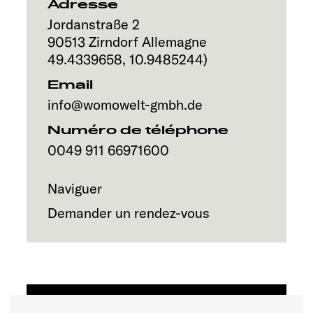
Service
Adresse
Jordanstraße 2
90513
Zirndorf
Allemagne
49.4339658
,
10.9485244
)
Email
info@womowelt-gmbh.de
Numéro de téléphone
0049 911 66971600
Naviguer
Demander un rendez-vous