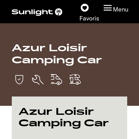
Menu
Favoris
Azur Loisir
Nos modèles
Camping Car
Configurateur
Recherchez votre
Sunlight
Nos concessionnaires
Azur Loisir
Camping Car
Découvrir