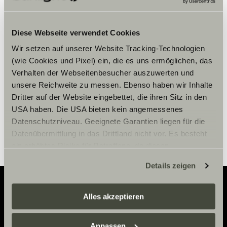
Veuillez accepter les cookies pour
Diese Webseite verwendet Cookies
afficher le contenu.
Wir setzen auf unserer Website Tracking-Technologien
(wie Cookies und Pixel) ein, die es uns ermöglichen, das
Paramètre des cookies
Verhalten der Webseitenbesucher auszuwerten und
unsere Reichweite zu messen. Ebenso haben wir Inhalte
Dritter auf der Website eingebettet, die ihren Sitz in den
USA haben. Die USA bieten kein angemessenes
Datenschutzniveau. Geeignete Garantien liegen für die
Datenübermittlung in das Drittland nicht vor. Es besteht
ein erhöhtes Risiko für Betroffene, da diesen
möglicherweise keine Rechtsbehelfsmöglichkeiten
Details zeigen
zustehen. Eingesetzte Dienstleister können Daten für
eigene Zwecke verarbeiten und mit anderen Daten
zusammenführen. Weitere Informationen finden Sie hier:
Alles akzeptieren
Adventure
Datenschutzerklärung
/
Datenschutzerklärung
Sunlight Business
. Akzeptieren Sie oder wählen Sie
Anpassen