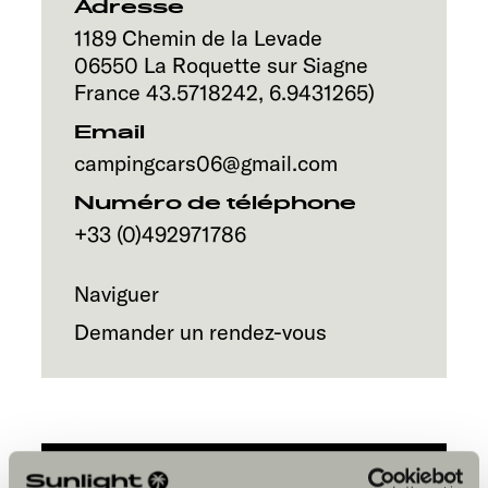
Service
Adresse
1189 Chemin de la Levade
06550
La Roquette sur Siagne
France
43.5718242
,
6.9431265
)
Email
campingcars06@gmail.com
Numéro de téléphone
+33 (0)492971786
Naviguer
Demander un rendez-vous