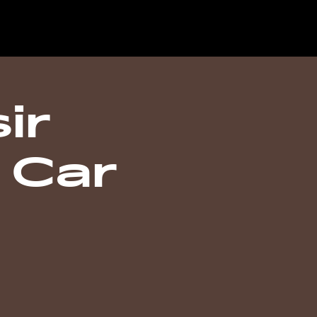
ir
 Car