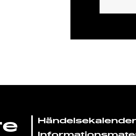
re
Händelsekalende
Informationsmater