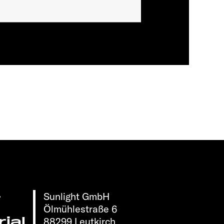
Sunlight GmbH
r
Ölmühlestraße 6
ial
88299 Leutkirch