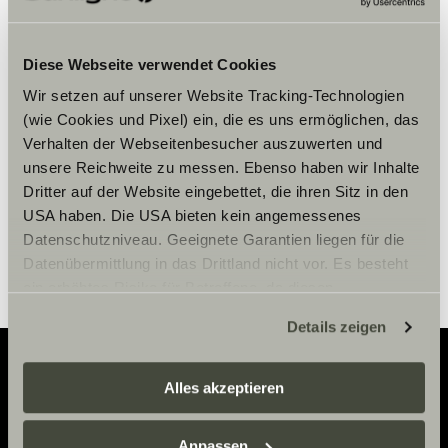
Veuillez accepter les cookies pour
Diese Webseite verwendet Cookies
afficher le contenu.
Wir setzen auf unserer Website Tracking-Technologien
(wie Cookies und Pixel) ein, die es uns ermöglichen, das
Paramètre des cookies
Verhalten der Webseitenbesucher auszuwerten und
unsere Reichweite zu messen. Ebenso haben wir Inhalte
Dritter auf der Website eingebettet, die ihren Sitz in den
USA haben. Die USA bieten kein angemessenes
Datenschutzniveau. Geeignete Garantien liegen für die
Datenübermittlung in das Drittland nicht vor. Es besteht
ein erhöhtes Risiko für Betroffene, da diesen
möglicherweise keine Rechtsbehelfsmöglichkeiten
Details zeigen
zustehen. Eingesetzte Dienstleister können Daten für
eigene Zwecke verarbeiten und mit anderen Daten
zusammenführen. Weitere Informationen finden Sie hier:
Alles akzeptieren
Adventure
Datenschutzerklärung
/
Datenschutzerklärung
Sunlight Business
. Akzeptieren Sie oder wählen Sie
Anpassen