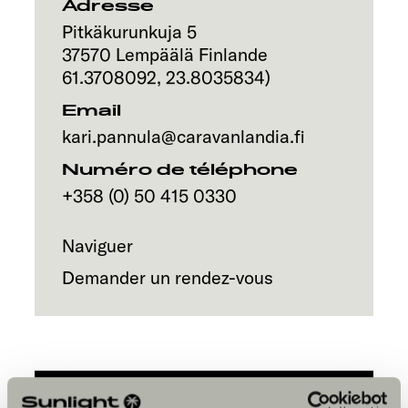
Service
Adresse
Pitkäkurunkuja 5
37570
Lempäälä
Finlande
61.3708092
,
23.8035834
)
Email
kari.pannula@caravanlandia.fi
Numéro de téléphone
+358 (0) 50 415 0330
Naviguer
Demander un rendez-vous