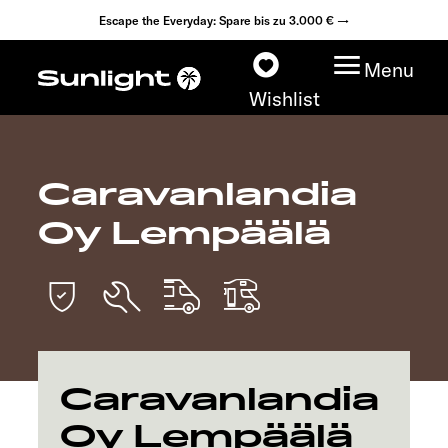
Escape the Everyday: Spare bis zu 3.000 € →
Menu
Wishlist
Caravanlandia
Modelle
Oy Lempäälä
Konfigurator
Fahrzeugfinder
Fahrzeugbörse
Caravanlandia
Händlersuche
Oy Lempäälä