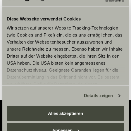
Bitte akzeptiere die Marketing-
Diese Webseite verwendet Cookies
Cookies, um die Inhalte zu sehen.
Wir setzen auf unserer Website Tracking-Technologien
(wie Cookies und Pixel) ein, die es uns ermöglichen, das
Verhalten der Webseitenbesucher auszuwerten und
Cookie-Einstellungen
unsere Reichweite zu messen. Ebenso haben wir Inhalte
Dritter auf der Website eingebettet, die ihren Sitz in den
USA haben. Die USA bieten kein angemessenes
Datenschutzniveau. Geeignete Garantien liegen für die
Datenübermittlung in das Drittland nicht vor. Es besteht
ein erhöhtes Risiko für Betroffene, da diesen
möglicherweise keine Rechtsbehelfsmöglichkeiten
Details zeigen
zustehen. Eingesetzte Dienstleister können Daten für
eigene Zwecke verarbeiten und mit anderen Daten
zusammenführen. Weitere Informationen finden Sie hier:
Alles akzeptieren
Datenschutzerklärung
/
Datenschutzerklärung
Adventure
Sunlight Business
. Akzeptieren Sie oder wählen Sie
Anpassen