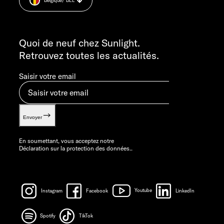
Belgique
/ BEL
Informations sur le poids.
LE VENDREDI : 7H30 - 12H00
INFORMATION
info@sunlight.de
Quoi de neuf chez Sunlight.
Retrouvez toutes les actualités.
Saisir votre email
Envoyer
En soumettant, vous acceptez notre
Déclaration sur la protection des données.
.
Instagram
Facebook
Youtube
LinkedIn
Spotify
TikTok