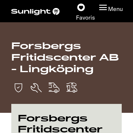
Menu
Favoris
Forsbergs
Nos modèles
Fritidscenter AB
Configurateur
- Lingköping
Recherchez votre
Sunlight
Nos concessionnaires
Forsbergs
Découvrir
Fritidscenter