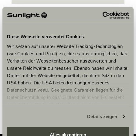
Diese Webseite verwendet Cookies
Wir setzen auf unserer Website Tracking-Technologien
Veuillez accepter les cookies pour
(wie Cookies und Pixel) ein, die es uns ermöglichen, das
afficher le contenu.
Verhalten der Webseitenbesucher auszuwerten und
unsere Reichweite zu messen. Ebenso haben wir Inhalte
Dritter auf der Website eingebettet, die ihren Sitz in den
Paramètre des cookies
USA haben. Die USA bieten kein angemessenes
Datenschutzniveau. Geeignete Garantien liegen für die
Datenübermittlung in das Drittland nicht vor. Es besteht
ein erhöhtes Risiko für Betroffene, da diesen
möglicherweise keine Rechtsbehelfsmöglichkeiten
Details zeigen
zustehen. Eingesetzte Dienstleister können Daten für
eigene Zwecke verarbeiten und mit anderen Daten
zusammenführen. Weitere Informationen finden Sie hier:
Alles akzeptieren