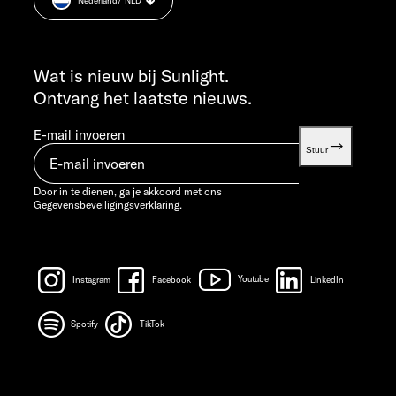
Nederland
/ NLD
Informatie over het gewicht.
VR 7:30 - 12:00 UUR
INFO SERVICE
info@sunlight.de
Wat is nieuw bij Sunlight.
Ontvang het laatste nieuws.
E-mail invoeren
Stuur
Door in te dienen, ga je akkoord met ons
Gegevensbeveiligingsverklaring.
Instagram
Facebook
Youtube
LinkedIn
Spotify
TikTok