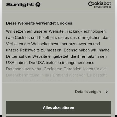
Diese Webseite verwendet Cookies
Wir setzen auf unserer Website Tracking-Technologien
(wie Cookies und Pixel) ein, die es uns ermöglichen, das
Accepteer marketing-cookies om
Verhalten der Webseitenbesucher auszuwerten und
de tour te bekijken.
unsere Reichweite zu messen. Ebenso haben wir Inhalte
Dritter auf der Website eingebettet, die ihren Sitz in den
USA haben. Die USA bieten kein angemessenes
Cookie-instellingen
Datenschutzniveau. Geeignete Garantien liegen für die
Datenübermittlung in das Drittland nicht vor. Es besteht
ein erhöhtes Risiko für Betroffene, da diesen
möglicherweise keine Rechtsbehelfsmöglichkeiten
Details zeigen
zustehen. Eingesetzte Dienstleister können Daten für
eigene Zwecke verarbeiten und mit anderen Daten
zusammenführen. Weitere Informationen finden Sie hier:
Alles akzeptieren
Datenschutzerklärung
/
Datenschutzerklärung