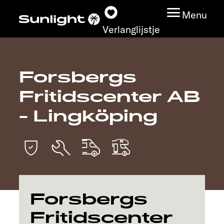
Menu
Verlanglijstje
Forsbergs
Modeloverzicht
Fritidscenter AB
Configurator
- Lingköping
Vind jouw Sunlight
Vind jouw dealer
Ontdek
Forsbergs
Fritidscenter
Service