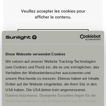
Veuillez accepter les cookies pour
afficher le contenu.
Paramètre des cookies
Diese Webseite verwendet Cookies
Wir setzen auf unserer Website Tracking-Technologien
(wie Cookies und Pixel) ein, die es uns ermöglichen, das
Verhalten der Webseitenbesucher auszuwerten und
Horaires d'ouverture
unsere Reichweite zu messen. Ebenso haben wir Inhalte
Dritter auf der Website eingebettet, die ihren Sitz in den
FAHRZEUGVERKAUF
USA haben. Die USA bieten kein angemessenes
Montag – Freitag:
Datenschutzniveau. Geeignete Garantien liegen für die
09:00 -18:00 Uhr
Samstag:
Datenübermittlung in das Drittland nicht vor. Es besteht
09:00 – 14:00 Uhr