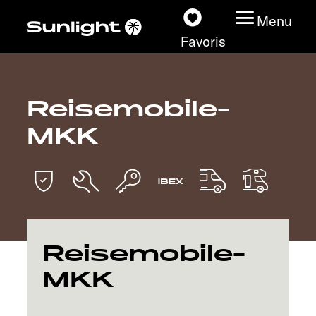
Menu
Favoris
Reisemobile-
Nos modèles
MKK
Configurateur
Recherchez votre
Sunlight
Nos concessionnaires
Reisemobile-
MKK
Découvrir