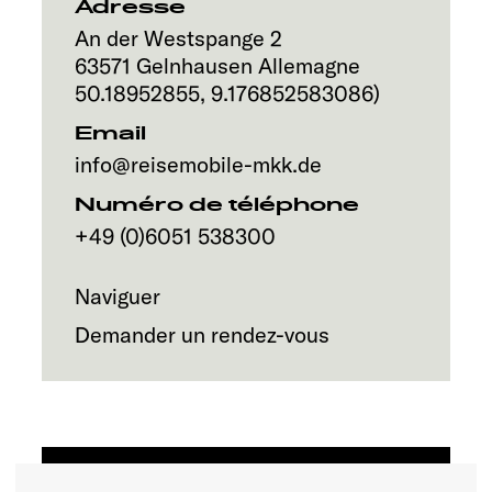
Service
Adresse
An der Westspange 2
63571
Gelnhausen
Allemagne
50.18952855
,
9.176852583086
)
Email
info@reisemobile-mkk.de
Numéro de téléphone
+49 (0)6051 538300
Naviguer
Demander un rendez-vous