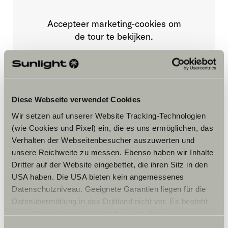
Accepteer marketing-cookies om
de tour te bekijken.
Cookie-instellingen
Diese Webseite verwendet Cookies
Wir setzen auf unserer Website Tracking-Technologien
(wie Cookies und Pixel) ein, die es uns ermöglichen, das
Verhalten der Webseitenbesucher auszuwerten und
unsere Reichweite zu messen. Ebenso haben wir Inhalte
Dritter auf der Website eingebettet, die ihren Sitz in den
Opening hours
USA haben. Die USA bieten kein angemessenes
FAHRZEUGVERKAUF
Datenschutzniveau. Geeignete Garantien liegen für die
Montag – Freitag:
Datenübermittlung in das Drittland nicht vor. Es besteht
09:00 -18:00 Uhr
ein erhöhtes Risiko für Betroffene, da diesen
Samstag:
möglicherweise keine Rechtsbehelfsmöglichkeiten
09:00 – 14:00 Uhr