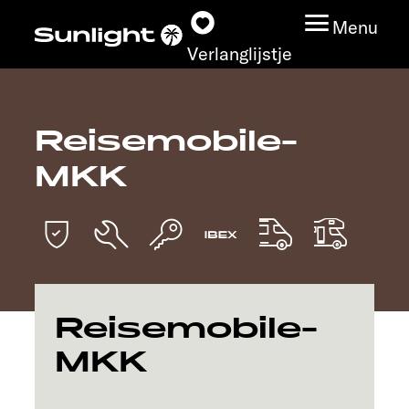
Menu
Verlanglijstje
Reisemobile-
Modeloverzicht
MKK
Configurator
Vind jouw Sunlight
Vind jouw dealer
Reisemobile-
Ontdek
MKK
Service