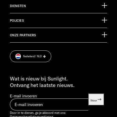
Sunlight GmbH
DIENSTEN
Ölmühlestraße 6
88299 Leutkirch
Evenementenkalender
Germany
POLICIES
Informatiemateriaal
Pressroom
KLANTENSERVICE
ONZE PARTNERS
Afdruk.
service@service.sunlight.de
Gegevensbeveiligingsverklaring.
+49 7562 9870
Cookie Consent
MA T/M DO 7:30 - 12:00 UUR EN 13:00 - 16:00 UUR
Nederland
/ NLD
Informatie over het gewicht.
VR 7:30 - 12:00 UUR
INFO SERVICE
info@sunlight.de
Wat is nieuw bij Sunlight.
Ontvang het laatste nieuws.
E-mail invoeren
Stuur
Door in te dienen, ga je akkoord met ons
Gegevensbeveiligingsverklaring.