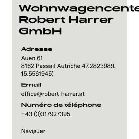
Service
Wohnwagencent
Robert Harrer
GmbH
Adresse
Auen 61
8162
Passail
Autriche
47.2823989
,
15.5561945
)
Email
office@robert-harrer.at
Numéro de téléphone
+43 (0)317927395
Naviguer