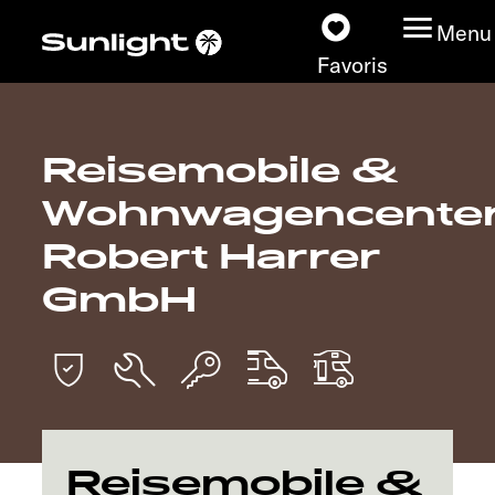
Menu
Favoris
Reisemobile &
Nos modèles
Wohnwagencente
Configurateur
Robert Harrer
GmbH
Recherchez votre
Sunlight
Nos concessionnaires
Découvrir
Reisemobile &