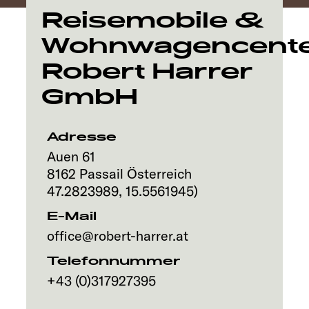
Explore
Reisemobile &
Wohnwagencent
Service
Robert Harrer
GmbH
Adresse
Auen 61
8162
Passail
Österreich
47.2823989
,
15.5561945
)
E-Mail
office@robert-harrer.at
Telefonnummer
+43 (0)317927395