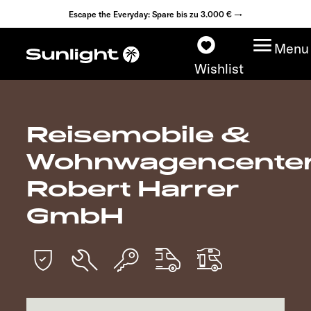
Escape the Everyday: Spare bis zu 3.000 € →
Menu
Wishlist
Reisemobile &
Modelle
Wohnwagencente
Konfigurator
Robert Harrer
GmbH
Fahrzeugfinder
Fahrzeugbörse
Händlersuche