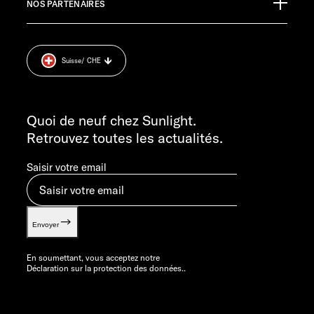
SERVICE APRÈS-VENTE
NOS PARTENAIRES
Mentions légales.
service@service.sunlight.de
Déclaration sur la protection des données.
+49 7562 9870
Cookie Consent
DU LUNDI AU JEUDI : 7H30 – 12H00 H ET 13H00 – 16H00
Suisse
/ CHE
Informations sur le poids.
LE VENDREDI : 8H30 - 12H00
INFORMATION
info@sunlight.de
Quoi de neuf chez Sunlight.
Retrouvez toutes les actualités.
Saisir votre email
Envoyer
En soumettant, vous acceptez notre
Déclaration sur la protection des données.
.