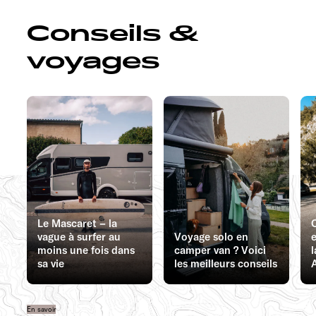
Conseils &
voyages
Le Mascaret – la
vague à surfer au
Voyage solo en
e
moins une fois dans
camper van ? Voici
l
sa vie
les meilleurs conseils
En savoir