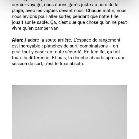
werden. Klicken Sie auf Ablehnen, werden nur die
dernier voyage, nous étions garés juste au bord de la
notwendigen Cookies auf der Webseite gesetzt, die für
plage, avec les vagues devant nous. Chaque matin, nous
nous levions pour aller surfer, pendant que notre fille
den störungsfreien Betrieb der Webseite und die
jouait sur le sable. Ça, c’est quelque chose qu’on ne peut
Ermöglichung der Seitennavigation erforderlich sind.
vivre qu’en camper van.
Alan:
J’adore la soute arrière. L’espace de rangement
est incroyable : planches de surf, combinaisons – on
peut tout y caser en toute sécurité. En famille, ça fait
toute la différence. Et puis, la douche chaude après une
session de surf, c’est le luxe absolu.