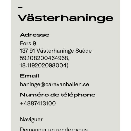
Service
-
Västerhaninge
Adresse
Fors 9
137 91
Västerhaninge
Suède
59.108200464968
,
18.119202098004
)
Email
haninge@caravanhallen.se
Numéro de téléphone
+4887413100
Naviguer
Demander un rendez-vous