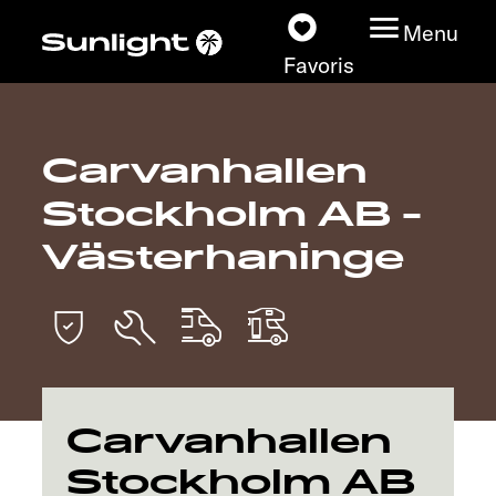
Menu
Favoris
Carvanhallen
Nos modèles
Stockholm AB -
Configurateur
Västerhaninge
Recherchez votre
Sunlight
Nos concessionnaires
Carvanhallen
Découvrir
Stockholm AB