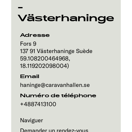
Service
-
Västerhaninge
Adresse
Fors 9
137 91
Västerhaninge
Suède
59.108200464968
,
18.119202098004
)
Email
haninge@caravanhallen.se
Numéro de téléphone
+4887413100
Naviguer
Demander un rendez-vous