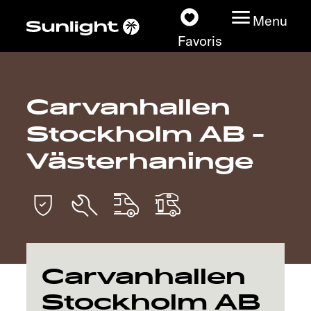
Menu
Favoris
Carvanhallen
Nos modèles
Stockholm AB -
Configurateur
Västerhaninge
Recherchez votre
Sunlight
Nos concessionnaires
Carvanhallen
Découvrir
Stockholm AB