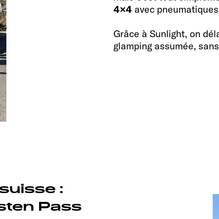
4×4
avec pneumatiques t
Grâce à Sunlight, on dél
glamping assumée, sans r
suisse :
sten Pass