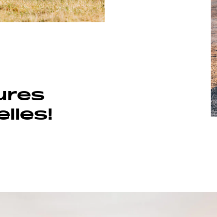
CLIFF 602 ADVENTURE
ures
lles!