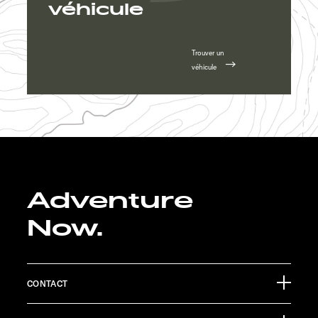
véhicule
Trouver un
véhicule
Adventure
Now.
CONTACT
Sunlight GmbH