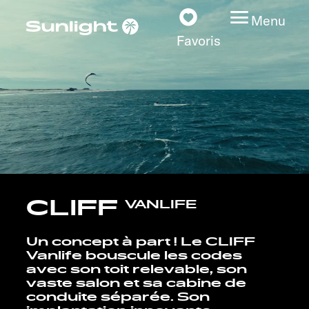
Menu
Favoris
Nos modèles
Configurateur
Recherchez votre
CLIFF
VANLIFE
Sunlight
Nos concessionnaires
Un concept à part ! Le CLIFF
Vanlife bouscule les codes
avec son toit relevable, son
Découvrir
vaste salon et sa cabine de
conduite séparée. Son