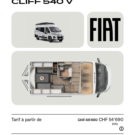
CLIFF 540 V
Tarif à partir de
CHF 54'690
CHF 56'690
Info