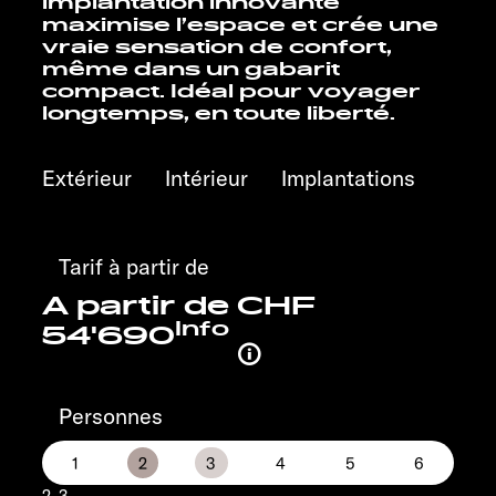
implantation innovante
Service
maximise l’espace et crée une
vraie sensation de confort,
même dans un gabarit
compact. Idéal pour voyager
longtemps, en toute liberté.
Extérieur
Intérieur
Implantations
Tarif à partir de
A partir de CHF
Info
54'690
Personnes
2-3