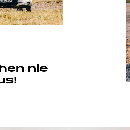
CLIFF 602 ADVENTURE
G
hen nie
us!