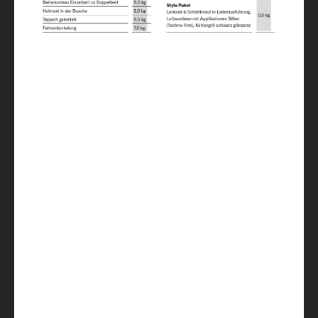
212 x 80 / 205 x 80 / 210 x 168
Dimensions couchage dînette (option)
210 x 50 OPT
Réfrigérateur / dont freezer
156 (29)
Réservoir eau propre, chauffe-eau inclus
(vol. réduit) / Réservoir eaux usées
122 / 20 / 92
Prises 230 V / Prise USB double
5 / 4
Chauffage