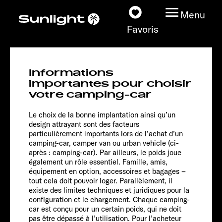
Menu
Favoris
T 680
Informations
Adventure
Nos modèles
importantes pour choisir
votre camping-car
Configurateur
Le choix de la bonne implantation ainsi qu’un
design attrayant sont des facteurs
particulièrement importants lors de l’achat d’un
Recherchez votre
camping-car, camper van ou urban vehicle (ci-
Sunlight
après : camping-car). Par ailleurs, le poids joue
également un rôle essentiel. Famille, amis,
équipement en option, accessoires et bagages –
Nos concessionnaires
tout cela doit pouvoir loger. Parallèlement, il
existe des limites techniques et juridiques pour la
Découvrir
configuration et le chargement. Chaque camping-
car est conçu pour un certain poids, qui ne doit
Chassis
pas être dépassé à l’utilisation. Pour l’acheteur