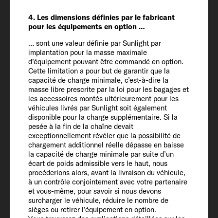
Poids défini par le constructeur pour les
4. Les dimensions définies par le fabricant
équipements en option* (kg)
pour les équipements en option …
153
… sont une valeur définie par Sunlight par
implantation pour la masse maximale
Masse en charge maximale
d’équipement pouvant être commandé en option.
Cette limitation a pour but de garantir que la
techniquement admissible* (kg)
capacité de charge minimale, c’est-à-dire la
3500
masse libre prescrite par la loi pour les bagages et
les accessoires montés ultérieurement pour les
véhicules livrés par Sunlight soit également
Augmentation du PTAC (option)
disponible pour la charge supplémentaire. Si la
pesée à la fin de la chaîne devait
4100
exceptionnellement révéler que la possibilité de
chargement additionnel réelle dépasse en baisse
la capacité de charge minimale par suite d’un
Poids tractable 12 % freiné / non freiné
écart de poids admissible vers le haut, nous
2000 / 750
procéderions alors, avant la livraison du véhicule,
à un contrôle conjointement avec votre partenaire
et vous-même, pour savoir si nous devons
Pneumatiques
surcharger le véhicule, réduire le nombre de
sièges ou retirer l’équipement en option.
235/65 R16