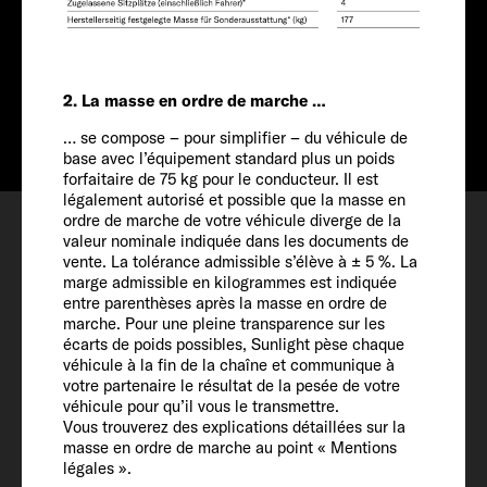
Tarif à partir de
A partir de CHF
Info
64'990
2. La masse en ordre de marche …
… se compose – pour simplifier – du véhicule de
base avec l’équipement standard plus un poids
forfaitaire de 75 kg pour le conducteur. Il est
légalement autorisé et possible que la masse en
Configurer
ordre de marche de votre véhicule diverge de la
valeur nominale indiquée dans les documents de
Rendez-vous
vente. La tolérance admissible s’élève à ± 5 %. La
Favoris
marge admissible en kilogrammes est indiquée
entre parenthèses après la masse en ordre de
marche. Pour une pleine transparence sur les
écarts de poids possibles, Sunlight pèse chaque
véhicule à la fin de la chaîne et communique à
votre partenaire le résultat de la pesée de votre
véhicule pour qu’il vous le transmettre.
Véhicule
Vous trouverez des explications détaillées sur la
masse en ordre de marche au point « Mentions
légales ».