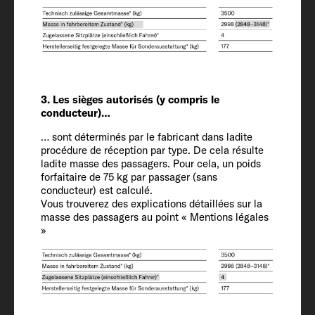
Longueur / largeur / hauteur
739 / 232 / 293 cm
Hauteur intérieure
210
3. Les sièges autorisés (y compris le
conducteur)…
Places carte grise (conducteur inclus)
… sont déterminés par le fabricant dans ladite
4 + 1
procédure de réception par type. De cela résulte
ladite masse des passagers. Pour cela, un poids
forfaitaire de 75 kg par passager (sans
Châssis / Motorisation / Puissance CEE
conducteur) est calculé.
Vous trouverez des explications détaillées sur la
(ch)
masse des passagers au point « Mentions légales
Ford Transit / 2.0 / 96 (130)
»
Masse en ordre de marche (kg)*
2993 (2843 jusqu'à 3143)*