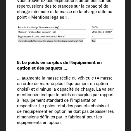
Vous trouverez des explications détaillées sur les
répercussions des tolérances sur la capacité de
charge minimale et la masse de la charge utile au
Empattement
point « Mentions légales ».
396
Équipement
intérieur
5. Le poids en surplus de l’équipement en
option et des paquets …
Couchages
… augmente la masse réelle du véhicule (= masse
2 + 3
en ordre de marche plus l’équipement en option
choisi) et diminue la capacité de charge. La valeur
mentionnée indique le poids en surplus par rapport
à l’équipement standard de l’implantation
Dimensions couchage capucine
respective. Le poids total des paquets choisis et
195 x 140 - 110 OPT
de l’équipement en option ne doit pas dépasser les
dimensions définies par le fabricant pour les
équipements en option.
Dimensions couchage arrière