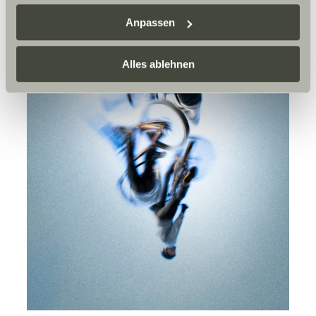
Sunlight Business
. Akzeptieren Sie oder wählen Sie
Anpassen
einzelne Cookies/Dienste in den Einstellungen aus,
erteilen Sie uns Ihre Einwilligung zur Verarbeitung Ihrer
Daten zu den genannten Zwecken. Die Einwilligung ist
Alles ablehnen
freiwillig, für den Besuch der Website nicht erforderlich
und kann jederzeit über die Einstellungen widerrufen
werden. Klicken Sie auf Ablehnen, werden nur die
notwendigen Cookies auf der Webseite gesetzt, die für
den störungsfreien Betrieb der Webseite und die
Ermöglichung der Seitennavigation erforderlich sind.