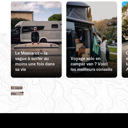
Le Mascaret – la
vague à surfer au
Voyage solo en
e
moins une fois dans
camper van ? Voici
l
sa vie
les meilleurs conseils
En savoir
plus