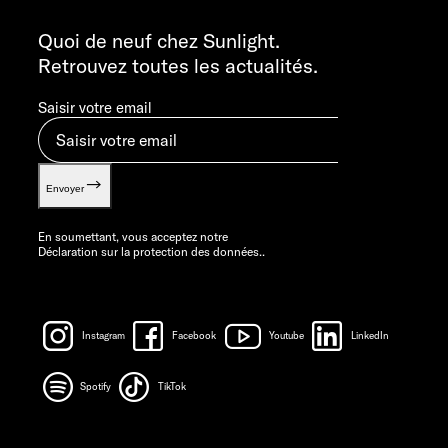
INFORMATION
info@sunlight.de
Quoi de neuf chez Sunlight.
Retrouvez toutes les actualités.
Saisir votre email
Envoyer
En soumettant, vous acceptez notre
Déclaration sur la protection des données.
.
Instagram
Facebook
Youtube
LinkedIn
Spotify
TikTok