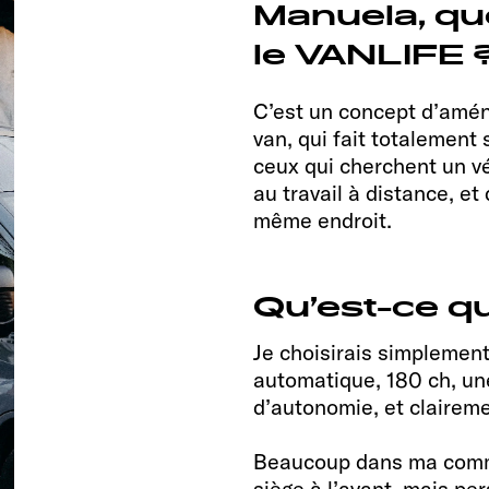
Manuela, que
le VANLIFE 
C’est un concept d’amé
van, qui fait totalement 
ceux qui cherchent un v
au travail à distance, et
même endroit.
Qu’est-ce q
Je choisirais simplement
automatique, 180 ch, une
d’autonomie, et claireme
Beaucoup dans ma commu
siège à l’avant, mais per