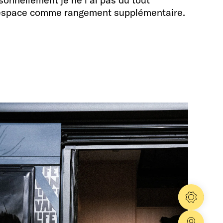
cet espace comme rangement supplémentaire.
Config