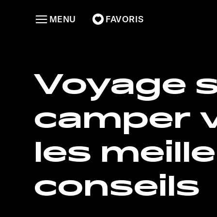
MENU
FAVORIS
Voyage s
camper v
les meill
conseils