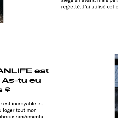
regretté. J’ai utilisé 
VANLIFE est
 As-tu eu
 ?
 est incroyable et,
u loger tout mon
ombreux rangements