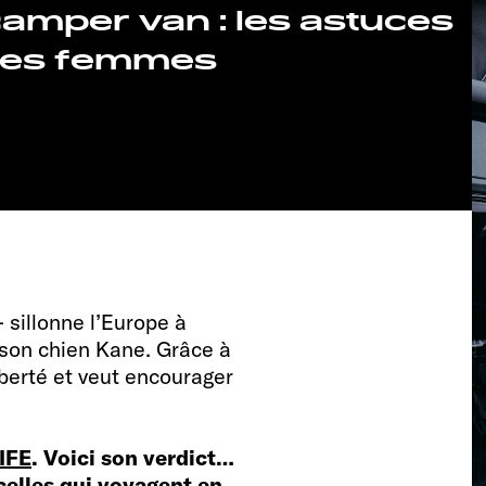
camper van : les astuces
 les femmes
sillonne l’Europe à
son chien Kane. Grâce à
liberté et veut encourager
IFE
. Voici son verdict…
celles qui voyagent en