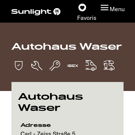
Menu
Favoris
Autohaus Waser
Nos modèles
Configurateur
Recherchez votre
Sunlight
Autohaus
Waser
Nos concessionnaires
Découvrir
Adresse
Carl - Zeiss Straße 5