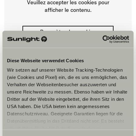
Veuillez accepter les cookies pour
afficher le contenu.
Paramètre des cookies
Diese Webseite verwendet Cookies
Wir setzen auf unserer Website Tracking-Technologien
(wie Cookies und Pixel) ein, die es uns ermöglichen, das
Verhalten der Webseitenbesucher auszuwerten und
Horaires d'ouverture
unsere Reichweite zu messen. Ebenso haben wir Inhalte
Dritter auf der Website eingebettet, die ihren Sitz in den
FAHRZEUGVERKAUF
Montag – Freitag:
USA haben. Die USA bieten kein angemessenes
09:00 -18:00 Uhr
Datenschutzniveau. Geeignete Garantien liegen für die
Samstag:
Datenübermittlung in das Drittland nicht vor. Es besteht
09:00 – 14:00 Uhr
ein erhöhtes Risiko für Betroffene, da diesen
WERKSTATT
möglicherweise keine Rechtsbehelfsmöglichkeiten