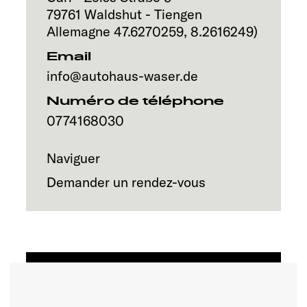
Service
79761
Waldshut - Tiengen
Allemagne
47.6270259
,
8.2616249
)
Email
info@autohaus-waser.de
Numéro de téléphone
0774168030
Naviguer
Demander un rendez-vous