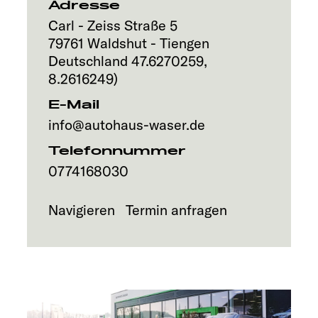
Adresse
Explore
Carl - Zeiss Straße 5
79761
Waldshut - Tiengen
Service
Deutschland
47.6270259
,
8.2616249
)
E-Mail
info@autohaus-waser.de
Telefonnummer
0774168030
Navigieren
Termin anfragen