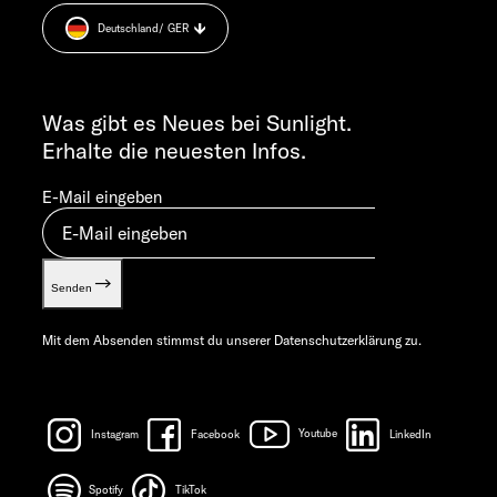
Datenschutzerklärung
MO-DO 7:30 – 12:00 UND 13:00 – 16:00 UHR
Deutschland
/ GER
Sicherheitshinweis
FR 7:30 – 12:00 UHR
Cookie Consent
ALLGEMEINE ANFRAGEN
Verwertungsnachweis
info@sunlight.de
Was gibt es Neues bei Sunlight.
Gewichts­informationen
Erhalte die neuesten Infos.
Let’s play!
E-Mail eingeben
Senden
Mit dem Absenden stimmst du unserer
Datenschutzerklärung
zu.
Instagram
Facebook
Youtube
LinkedIn
Spotify
TikTok