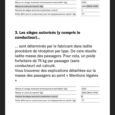
Longueur / largeur / hauteur
699 / 232 / 293 cm
Hauteur intérieure
210
3. Les sièges autorisés (y compris le
conducteur)…
… sont déterminés par le fabricant dans ladite
Places carte grise (conducteur inclus)
procédure de réception par type. De cela résulte
4
ladite masse des passagers. Pour cela, un poids
forfaitaire de 75 kg par passager (sans
conducteur) est calculé.
Châssis / Motorisation / Puissance CEE
Vous trouverez des explications détaillées sur la
(ch)
masse des passagers au point « Mentions légales
»
Fiat Ducato / 2.2 / 103 (140)
Masse en ordre de marche (kg)*
2964 (2816 jusqu'à 3112)*