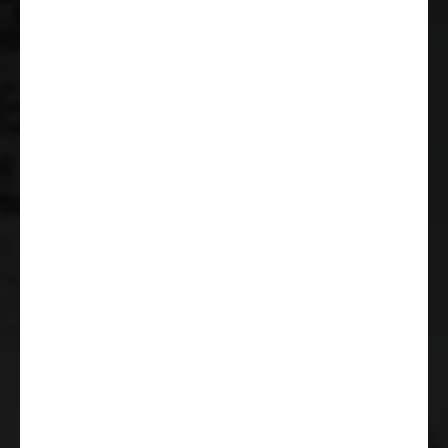
Traction+ avec Hill Descent
Assistant (sytème d'aide à la
descente en pente)
Prise USB
Rétroviseurs extérieurs
suspendus type bus, à grand
angle, avec commande électrique,
anti-vibrations et dégivrants
Climatisation de cabine manuelle
Régulateur de vitesse
Porte de cabine avant gauche