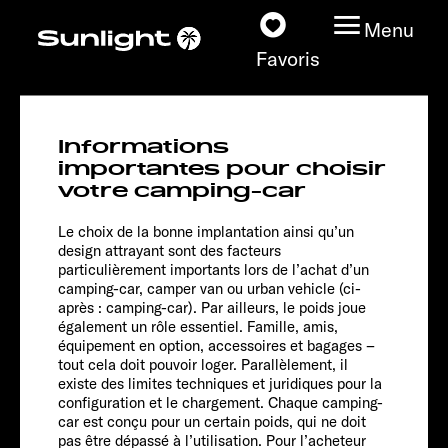
Menu
Favoris
I 67 S
Informations
Adventure
Nos modèles
importantes pour choisir
votre camping-car
Configurateur
Le choix de la bonne implantation ainsi qu’un
design attrayant sont des facteurs
particulièrement importants lors de l’achat d’un
Recherchez votre
camping-car, camper van ou urban vehicle (ci-
Sunlight
après : camping-car). Par ailleurs, le poids joue
également un rôle essentiel. Famille, amis,
équipement en option, accessoires et bagages –
Nos concessionnaires
tout cela doit pouvoir loger. Parallèlement, il
existe des limites techniques et juridiques pour la
Découvrir
configuration et le chargement. Chaque camping-
car est conçu pour un certain poids, qui ne doit
Chassis
pas être dépassé à l’utilisation. Pour l’acheteur