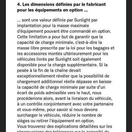
4. Les dimensions définies par le fabricant
Poids défini par le constructeur pour les
pour les équipements en option …
équipements en option* (kg)
198
… sont une valeur définie par Sunlight par
implantation pour la masse maximale
d’équipement pouvant être commandé en option.
Cette limitation a pour but de garantir que la
Masse en charge maximale
capacité de charge minimale, c’est-à-dire la
techniquement admissible* (kg)
masse libre prescrite par la loi pour les bagages et
3500
les accessoires montés ultérieurement pour les
véhicules livrés par Sunlight soit également
disponible pour la charge supplémentaire. Si la
Augmentation du PTAC (option)
pesée à la fin de la chaîne devait
exceptionnellement révéler que la possibilité de
3650
chargement additionnel réelle dépasse en baisse
la capacité de charge minimale par suite d’un
écart de poids admissible vers le haut, nous
Poids tractable 12 % freiné / non freiné
procéderions alors, avant la livraison du véhicule,
2000 / 750
à un contrôle conjointement avec votre partenaire
et vous-même, pour savoir si nous devons
surcharger le véhicule, réduire le nombre de
Pneumatiques
sièges ou retirer l’équipement en option.
Vous trouverez des explications détaillées sur les
225/75 R 16 CP
répercussions des tolérances sur la capacité de