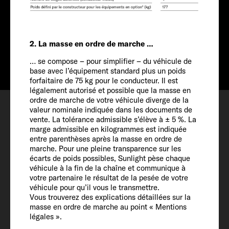
Tarif à partir de
A partir de € 81 590
Info
2. La masse en ordre de marche …
… se compose – pour simplifier – du véhicule de
base avec l’équipement standard plus un poids
forfaitaire de 75 kg pour le conducteur. Il est
légalement autorisé et possible que la masse en
Configurer
ordre de marche de votre véhicule diverge de la
valeur nominale indiquée dans les documents de
Rendez-vous
vente. La tolérance admissible s’élève à ± 5 %. La
marge admissible en kilogrammes est indiquée
Favoris
entre parenthèses après la masse en ordre de
marche. Pour une pleine transparence sur les
écarts de poids possibles, Sunlight pèse chaque
véhicule à la fin de la chaîne et communique à
votre partenaire le résultat de la pesée de votre
véhicule pour qu’il vous le transmettre.
Vous trouverez des explications détaillées sur la
Véhicule
masse en ordre de marche au point « Mentions
légales ».