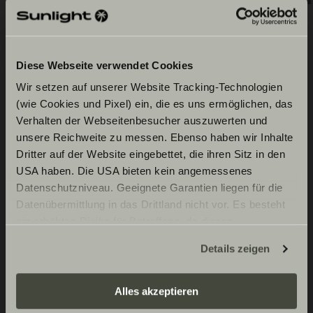
Diese Webseite verwendet Cookies
Équipement de série
Wir setzen auf unserer Website Tracking-Technologien
(wie Cookies und Pixel) ein, die es uns ermöglichen, das
Verhalten der Webseitenbesucher auszuwerten und
unsere Reichweite zu messen. Ebenso haben wir Inhalte
Châssis de base Fiat
Dritter auf der Website eingebettet, die ihren Sitz in den
USA haben. Die USA bieten kein angemessenes
Fiat Ducato 3.500 kg | 2.2 l | 103
Cabinet de toilette
Datenschutzniveau. Geeignete Garantien liegen für die
kW | 140 ch Euro 6 | Boîte de
Datenübermittlung in das Drittland nicht vor. Es besteht
vitesses manuelle à 6 rapports
ein erhöhtes Risiko für Betroffene, da diesen
Cabinet de toilette Vario
Intérieur cellule /
möglicherweise keine Rechtsbehelfsmöglichkeiten
Habitation
Details zeigen
zustehen. Eingesetzte Dienstleister können Daten für
Freins à disque, chauffage à air
Barre sèche-serviettes
eigene Zwecke verarbeiten und mit anderen Daten
pulsé, compte-tours, direction
Miroir avec éclairage indirect et
zusammenführen. Weitere Informationen finden Sie hier:
Extérieur cellule
Alles akzeptieren
assistée, système antidémarrage,
patères
Datenschutzerklärung
/
Datenschutzerklärung