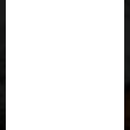
Sièges de cabine Pilote avec
housses coordonnées à la cellule
Pré-équipement radio avec haut-
parleurs et antenne
ESC (contrôle électronique de
stabilité) incluant l’ASR
(régulation antipatinage),
Hillholder (aide au démarrage en
côte), CWA (assistant de vent
latéral), contrôle de stabilité de la
remorque et PCB (freinage post-
collision)