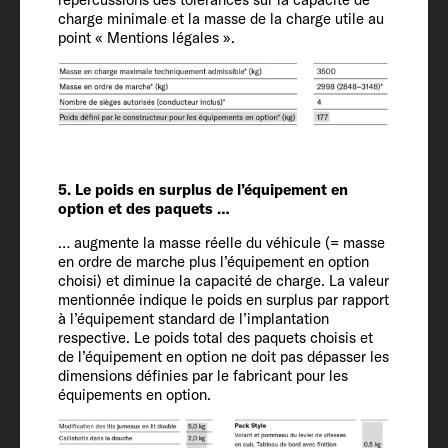
charge minimale et la masse de la charge utile au
point « Mentions légales ».
Empattement
380
Équipement
5. Le poids en surplus de l’équipement en
intérieur
option et des paquets …
… augmente la masse réelle du véhicule (= masse
Couchages
en ordre de marche plus l’équipement en option
choisi) et diminue la capacité de charge. La valeur
4
mentionnée indique le poids en surplus par rapport
à l’équipement standard de l’implantation
respective. Le poids total des paquets choisis et
Dimensions couchage capucine
de l’équipement en option ne doit pas dépasser les
200 x 150
dimensions définies par le fabricant pour les
équipements en option.
Dimensions couchage arrière