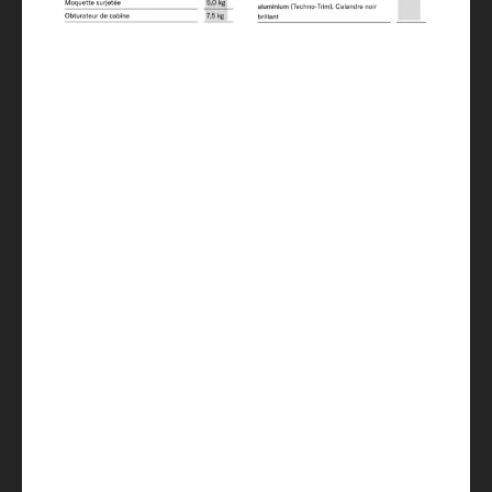
190 x 80 / 200 x 80 / 210 x 159
Réfrigérateur / dont freezer
156 (29)
Réservoir eau propre, chauffe-eau inclus
(vol. réduit) / Réservoir eaux usées
122 / 20 / 92
Prises 230 V / Prise USB double
4 / 4
Chauffage
Combi 6 Gas / OPT / Combi 6 Electric
OPT