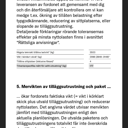
tilläggsutrustning* (kg)
leveransen av fordonet att gemensamt med dig
och din återförsäljare att kontrollera om vi kan
211
medge t.ex. ökning av tillåten belastning efter
typgodkännande, reducering av sittplatserna, eller
slopande av tilläggsutrustning.
Tekniskt tillåtna lastvikt* (kg)
Detaljerade förklaringar rörande toleransernas
3500
effekter på minsta nyttolasten finns i avsnittet
“Rättsliga anvisningar“.
Viktökning (optional)
3650
Släpvagnsvikt 12 % bromsad / obromsad
2000 / 750
5. Mervikten av tilläggsutrustning och paket …
… ökar fordonets faktiska vikt (= vikt i körklart
skick plus utvald tilläggsutrustning) och reducerar
Däck
nyttolasten. Det angivna värdet utvisar mervikten
225/75 R 16 CP
jämfört med tilläggsutrustningen enligt den
aktuella planlösningen. De utvalda paketens och
tilläggsutrustningens totalvikt får inte överskrida
Hjulbas