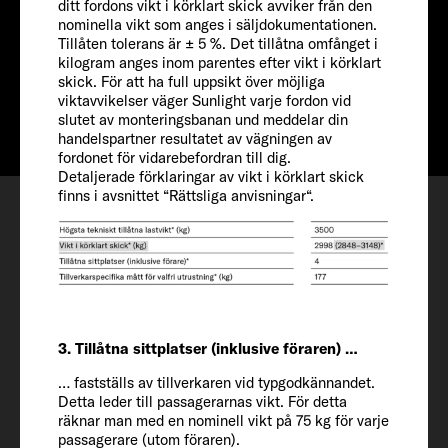
ditt fordons vikt i körklart skick avviker från den
Pris från
nominella vikt som anges i säljdokumentationen.
Tillåten tolerans är ± 5 %. Det tillåtna omfånget i
Från 1.022.000 kr.
kilogram anges inom parentes efter vikt i körklart
Info
skick. För att ha full uppsikt över möjliga
viktavvikelser väger Sunlight varje fordon vid
slutet av monteringsbanan und meddelar din
handelspartner resultatet av vägningen av
fordonet för vidarebefordran till dig.
Detaljerade förklaringar av vikt i körklart skick
Konfigurera
finns i avsnittet “Rättsliga anvisningar“.
Tid för visning
Önskelista
3. Tillåtna sittplatser (inklusive föraren) …
… fastställs av tillverkaren vid typgodkännandet.
Fordon
Detta leder till passagerarnas vikt. För detta
räknar man med en nominell vikt på 75 kg för varje
passagerare (utom föraren).