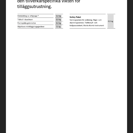
den tillverkarspecifika vikten för
tilläggsutrustning.
380
Invändigt
utrustning
Sovplatser
4
Sängmått alkov
200 x 150
Sängmått bakre säng
190 x 80 / 200 x 80 / 210 x 159