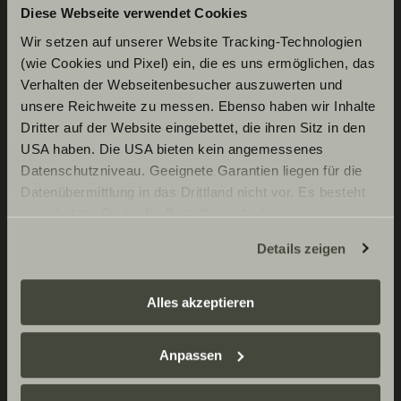
Diese Webseite verwendet Cookies
Standardutrustning
Wir setzen auf unserer Website Tracking-Technologien
(wie Cookies und Pixel) ein, die es uns ermöglichen, das
Verhalten der Webseitenbesucher auszuwerten und
unsere Reichweite zu messen. Ebenso haben wir Inhalte
Dritter auf der Website eingebettet, die ihren Sitz in den
Basfordon Fiat
USA haben. Die USA bieten kein angemessenes
Datenschutzniveau. Geeignete Garantien liegen für die
Fiat Ducato 3.500 kg | 2.2 | 103
Datenübermittlung in das Drittland nicht vor. Es besteht
Badrum
ein erhöhtes Risiko für Betroffene, da diesen
kW | 140 HK Euro 6 | 6-steg
möglicherweise keine Rechtsbehelfsmöglichkeiten
manuell växellåda
Duschrumsinredning
Details zeigen
Påbyggnad invändigt /
zustehen. Eingesetzte Dienstleister können Daten für
bodel
eigene Zwecke verarbeiten und mit anderen Daten
Skivbromsar, cirkulationsvärmare,
zusammenführen. Weitere Informationen finden Sie hier:
Variobadrum
Alles akzeptieren
varvräknare, servostyrning,
Datenschutzerklärung
/
Datenschutzerklärung
Spegel med indirekt belysning och
Påbyggnad utvändigt
startspärr, 3-punktsbälte
Sunlight Business
. Akzeptieren Sie oder wählen Sie
klädkrokar 8)
Anpassen
Klädstång i våtrum
einzelne Cookies/Dienste in den Einstellungen aus,
Lastvikt i bakre garage upp till 150
Fordonsteknik
erteilen Sie uns Ihre Einwilligung zur Verarbeitung Ihrer
Dieseltank 60 l