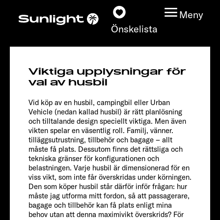
Meny
Önskelista
I 67 S
Viktiga upplysningar för
Adventure
Modeller
val av husbil
Vid köp av en husbil, campingbil eller Urban
Konfigurator
Vehicle (nedan kallad husbil) är rätt planlösning
och tilltalande design speciellt viktiga. Men även
vikten spelar en väsentlig roll. Familj, vänner.
Find din Sunlight
tilläggsutrustning, tillbehör och bagage – allt
måste få plats. Dessutom finns det rättsliga och
Hitta återförsäljare
tekniska gränser för konfigurationen och
belastningen. Varje husbil är dimensionerad för en
viss vikt, som inte får överskridas under körningen.
Upptäck
Den som köper husbil står därför inför frågan: hur
måste jag utforma mitt fordon, så att passagerare,
bagage och tillbehör kan få plats enligt mina
Service
behov utan att denna maximivikt överskrids? För
Chassis