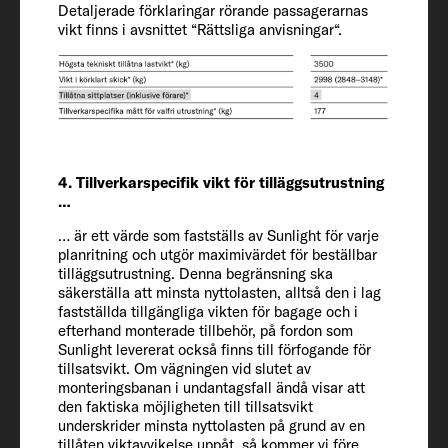
Längd / Bredd / Höjd
Detaljerade förklaringar rörande passagerarnas
vikt finns i avsnittet “Rättsliga anvisningar“.
699 / 232 / 293 cm
Invändig höjd
210
Tillåtna sittplatser (inklusive förare)
4. Tillverkarspecifik vikt för tilläggsutrustning
…
4
… är ett värde som fastställs av Sunlight för varje
planritning och utgör maximivärdet för beställbar
Chassi / motor / effekt kW (hk)
tilläggsutrustning. Denna begränsning ska
Fiat Ducato / 2.2 / 103 (140)
säkerställa att minsta nyttolasten, alltså den i lag
fastställda tillgängliga vikten för bagage och i
efterhand monterade tillbehör, på fordon som
Sunlight levererat också finns till förfogande för
Vikt i körklart skick (kg)
tillsatsvikt. Om vägningen vid slutet av
2951 (2803 till 3099)*
monteringsbanan i undantagsfall ändå visar att
den faktiska möjligheten till tillsatsvikt
underskrider minsta nyttolasten på grund av en
Tillverkarens specifika vikter för
tillåten viktavvikelse uppåt, så kommer vi före