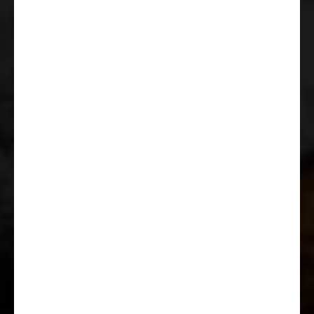
släpvagnsstabilisering och PCB
(automatisk inbromsning för
kollision)
Backövervakning (radar)