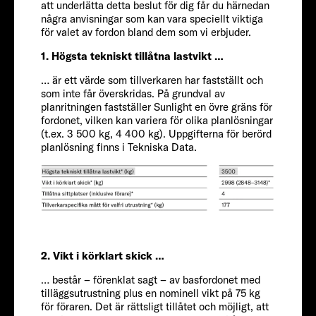
att underlätta detta beslut för dig får du härnedan
några anvisningar som kan vara speciellt viktiga
för valet av fordon bland dem som vi erbjuder.
1. Högsta tekniskt tillåtna lastvikt …
… är ett värde som tillverkaren har fastställt och
som inte får överskridas. På grundval av
planritningen fastställer Sunlight en övre gräns för
fordonet, vilken kan variera för olika planlösningar
(t.ex. 3 500 kg, 4 400 kg). Uppgifterna för berörd
FIAT
planlösning finns i Tekniska Data.
Passagerare
4
Storlek
2. Vikt i körklart skick …
… består – förenklat sagt – av basfordonet med
tilläggsutrustning plus en nominell vikt på 75 kg
699 CM
för föraren. Det är rättsligt tillåtet och möjligt, att