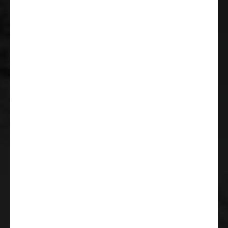
Farthållare
Förarhyttsdörr framme vänster
Pilotstolar med samma klädsel
som i boutrymme
Radioförberedelse med högtalare
inkl. antenn
ESC (elektroniskt
stabilitetssystem) inkl. ASR
(antispinn/antisladd), Hill Holder
(backstartshjälp), CWA
(sidvindsassistent),