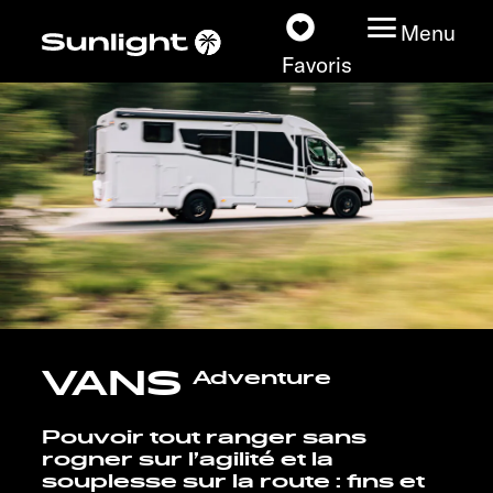
Menu
Favoris
Nos modèles
Configurateur
Recherchez votre
Sunlight
VANS
Adventure
Nos concessionnaires
Pouvoir tout ranger sans
Découvrir
rogner sur l’agilité et la
souplesse sur la route : fins et