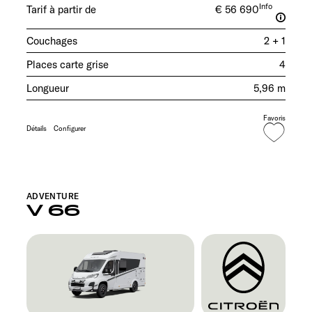
Info
Tarif à partir de
€ 56 690
Couchages
2 + 1
Places carte grise
4
Longueur
5,96 m
Favoris
Détails
Configurer
ADVENTURE
V 66