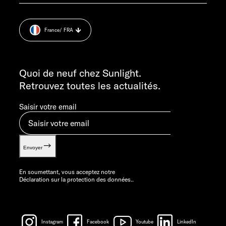
service@service.sunlight.de
Déclaration sur la protection des données.
+49 7562 9870
Cookie Consent
DU LUNDI AU JEUDI : 7H30 – 12H00 H ET 13H00 – 16H00
France
/ FRA
Informations sur le poids.
LE VENDREDI : 7H30 - 12H00
INFORMATION
info@sunlight.de
Quoi de neuf chez Sunlight.
Retrouvez toutes les actualités.
Saisir votre email
Envoyer
En soumettant, vous acceptez notre
Déclaration sur la protection des données.
.
Instagram
Facebook
Youtube
LinkedIn