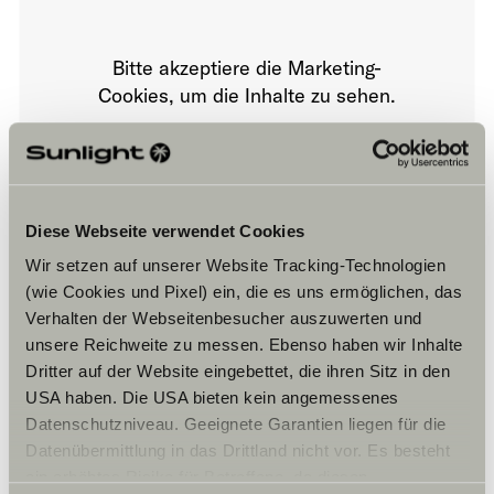
Bitte akzeptiere die Marketing-
Cookies, um die Inhalte zu sehen.
Cookie-Einstellungen
Diese Webseite verwendet Cookies
Wir setzen auf unserer Website Tracking-Technologien
(wie Cookies und Pixel) ein, die es uns ermöglichen, das
Verhalten der Webseitenbesucher auszuwerten und
unsere Reichweite zu messen. Ebenso haben wir Inhalte
Dritter auf der Website eingebettet, die ihren Sitz in den
Öffnungszeiten
USA haben. Die USA bieten kein angemessenes
Ajoneuvomyynti
Datenschutzniveau. Geeignete Garantien liegen für die
Ma – Pe:
Datenübermittlung in das Drittland nicht vor. Es besteht
09:00 -17:00
ein erhöhtes Risiko für Betroffene, da diesen
La: