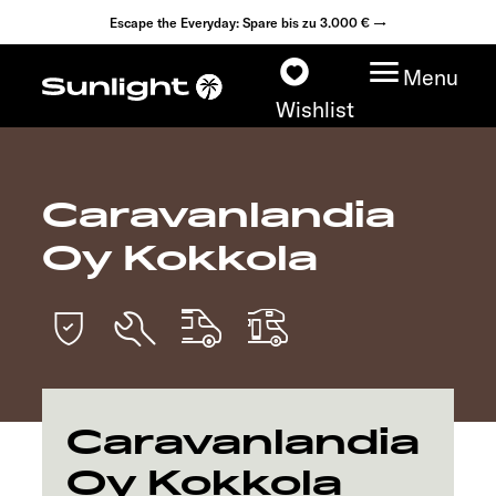
Escape the Everyday: Spare bis zu 3.000 € →
Menu
Wishlist
Caravanlandia
Modelle
Oy Kokkola
Konfigurator
Fahrzeugfinder
Fahrzeugbörse
Caravanlandia
Händlersuche
Oy Kokkola