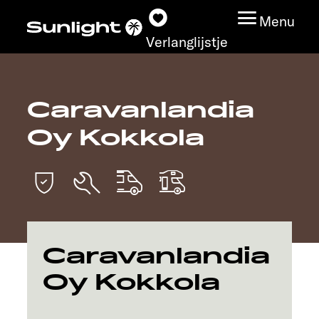
Menu
Verlanglijstje
Caravanlandia
Modeloverzicht
Oy Kokkola
Configurator
Vind jouw Sunlight
Vind jouw dealer
Caravanlandia
Ontdek
Oy Kokkola
Service