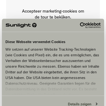
Accepteer marketing-cookies om
de tour te bekijken.
Cookie-instellingen
Diese Webseite verwendet Cookies
Wir setzen auf unserer Website Tracking-Technologien
(wie Cookies und Pixel) ein, die es uns ermöglichen, das
Verhalten der Webseitenbesucher auszuwerten und
unsere Reichweite zu messen. Ebenso haben wir Inhalte
Dritter auf der Website eingebettet, die ihren Sitz in den
Opening hours
USA haben. Die USA bieten kein angemessenes
Datenschutzniveau. Geeignete Garantien liegen für die
Ajoneuvomyynti
Datenübermittlung in das Drittland nicht vor. Es besteht
Ma – Pe:
ein erhöhtes Risiko für Betroffene, da diesen
09:00 -17:00
möglicherweise keine Rechtsbehelfsmöglichkeiten
La:
Details zeigen
10:00 – 13:00