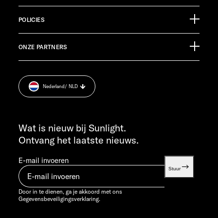
88299 Leutkirch
Evenementenkalender
Germany
POLICIES
Informatiemateriaal
Pressroom
KLANTENSERVICE
ONZE PARTNERS
Afdruk.
service@service.sunlight.de
Gegevensbeveiligingsverklaring.
+49 7562 9870
Cookie Consent
MA T/M DO 7:30 - 12:00 UUR EN 13:00 - 16:00 UUR
Nederland
/ NLD
Informatie over het gewicht.
VR 7:30 - 12:00 UUR
INFO SERVICE
info@sunlight.de
Wat is nieuw bij Sunlight.
Ontvang het laatste nieuws.
E-mail invoeren
Stuur
Door in te dienen, ga je akkoord met ons
Gegevensbeveiligingsverklaring.