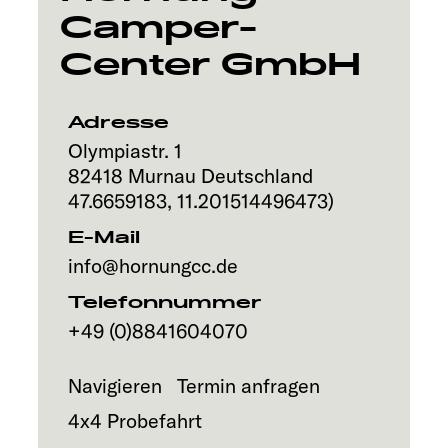
Camper-
Explore
Center GmbH
Service
Adresse
Olympiastr. 1
82418
Murnau
Deutschland
47.6659183
,
11.201514496473
)
E-Mail
info@hornungcc.de
Telefonnummer
+49 (0)8841604070
Navigieren
Termin anfragen
4x4 Probefahrt