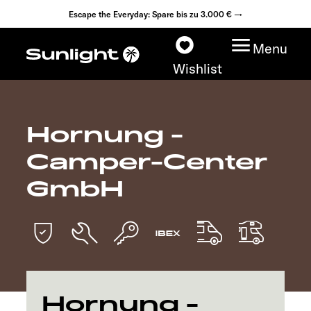
Escape the Everyday: Spare bis zu 3.000 € →
Menu
Wishlist
Hornung -
Modelle
Camper-Center
Konfigurator
GmbH
Fahrzeugfinder
Fahrzeugbörse
Händlersuche
Hornung -