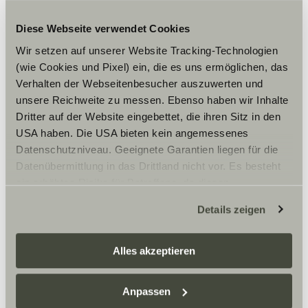
Bitte akzeptiere die Marketing-
Diese Webseite verwendet Cookies
Cookies, um die Inhalte zu sehen.
Wir setzen auf unserer Website Tracking-Technologien
(wie Cookies und Pixel) ein, die es uns ermöglichen, das
Cookie-Einstellungen
Verhalten der Webseitenbesucher auszuwerten und
unsere Reichweite zu messen. Ebenso haben wir Inhalte
Dritter auf der Website eingebettet, die ihren Sitz in den
USA haben. Die USA bieten kein angemessenes
Datenschutzniveau. Geeignete Garantien liegen für die
Datenübermittlung in das Drittland nicht vor. Es besteht
Hornung – Camper-Center GmbH ist dein Sunlight
ein erhöhtes Risiko für Betroffene, da diesen
Händler in Murnau und offizieller Partner für
möglicherweise keine Rechtsbehelfsmöglichkeiten
Reisemobile und Camper Vans. Hier findest du Verkauf,
Details zeigen
Vermietung und Service rund um dein nächstes
zustehen. Eingesetzte Dienstleister können Daten für
Abenteuer.
eigene Zwecke verarbeiten und mit anderen Daten
zusammenführen. Weitere Informationen finden Sie hier:
Alles akzeptieren
Datenschutzerklärung
/
Datenschutzerklärung
Öffnungszeiten
Sunlight Business
. Akzeptieren Sie oder wählen Sie
Anpassen
einzelne Cookies/Dienste in den Einstellungen aus,
FAHRZEUGVERKAUF