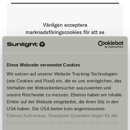
Vänligen acceptera
marknadsföringscookies för att se
innehållet.
Cookie-inställningar
Diese Webseite verwendet Cookies
Wir setzen auf unserer Website Tracking-Technologien
(wie Cookies und Pixel) ein, die es uns ermöglichen, das
Verhalten der Webseitenbesucher auszuwerten und
unsere Reichweite zu messen. Ebenso haben wir Inhalte
Dritter auf der Website eingebettet, die ihren Sitz in den
USA haben. Die USA bieten kein angemessenes
Öppettider
Datenschutzniveau. Geeignete Garantien liegen für die
FAHRZEUGVERKAUF
Datenübermittlung in das Drittland nicht vor. Es besteht
Fahrzeugverkauf
ein erhöhtes Risiko für Betroffene, da diesen