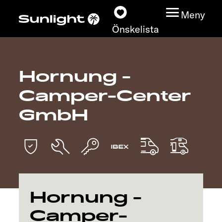
Meny
Önskelista
Hornung -
Modeller
Camper-Center
Konfigurator
GmbH
Find din Sunlight
Hitta återförsäljare
Upptäck
Hornung -
Camper-
Service