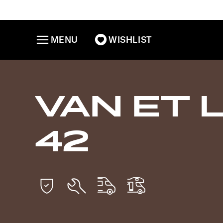
MENU
WISHLIST
VAN ET 
42