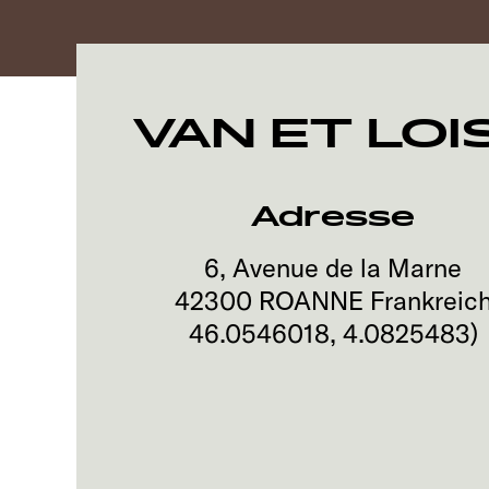
VAN ET LOI
Adresse
6, Avenue de la Marne
42300
ROANNE
Frankreic
46.0546018
,
4.0825483
)