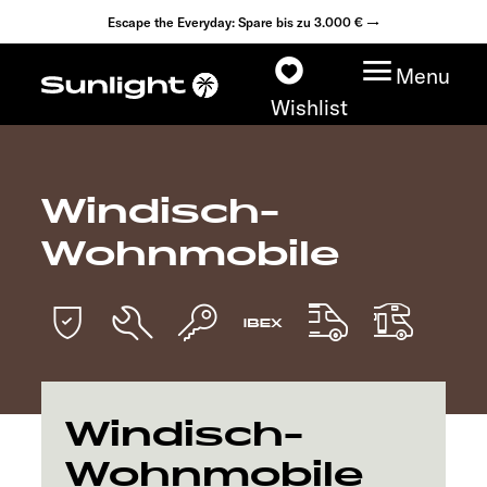
Escape the Everyday: Spare bis zu 3.000 € →
Menu
Wishlist
Windisch-
Modelle
Wohnmobile
Konfigurator
Fahrzeugfinder
Fahrzeugbörse
Windisch-
Händlersuche
Wohnmobile