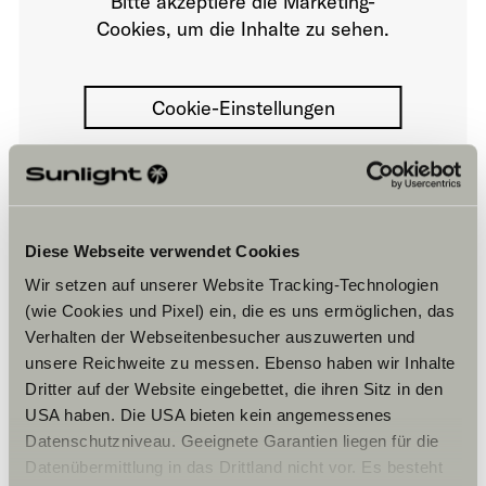
Bitte akzeptiere die Marketing-
Cookies, um die Inhalte zu sehen.
Cookie-Einstellungen
Diese Webseite verwendet Cookies
Toll, dass du hier bist! Wir arbeiten Hand in Hand mit
unseren Handelspartnern, um sicherzustellen, dass du
Wir setzen auf unserer Website Tracking-Technologien
immer Zugang zu den besten SUNLIGHT Produkten hast
(wie Cookies und Pixel) ein, die es uns ermöglichen, das
– und das direkt in deiner Nähe. Egal, ob du auf der
Suche nach den neuesten Innovationen bist oder einfach
Verhalten der Webseitenbesucher auszuwerten und
nur stöbern möchtest, unsere vertrauenswürdigen
unsere Reichweite zu messen. Ebenso haben wir Inhalte
Partner bieten genau das, was du brauchst. Freu dich
Dritter auf der Website eingebettet, die ihren Sitz in den
auf erstklassigen Service und SUNLIGHT Produkte, die
USA haben. Die USA bieten kein angemessenes
dich sicher begeistern werden. Auf geht’s!
Sie planen in entspannter Atmospähre und unter
Datenschutzniveau. Geeignete Garantien liegen für die
Einbezug langjähriger Erfahrung den Kauf Ihres neuen
Datenübermittlung in das Drittland nicht vor. Es besteht
Wohnmobiles oder Kastenwagens in Kassel, dann sind