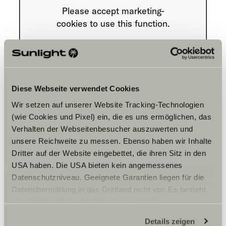
Please accept marketing-
cookies to use this function.
Cookie Settings
Diese Webseite verwendet Cookies
Wir setzen auf unserer Website Tracking-Technologien
(wie Cookies und Pixel) ein, die es uns ermöglichen, das
Verhalten der Webseitenbesucher auszuwerten und
unsere Reichweite zu messen. Ebenso haben wir Inhalte
Opening hours
Dritter auf der Website eingebettet, die ihren Sitz in den
USA haben. Die USA bieten kein angemessenes
FAHRZEUGVERKAUF/ VERMIETUNG
Datenschutzniveau. Geeignete Garantien liegen für die
Montag – Freitag:
Datenübermittlung in das Drittland nicht vor. Es besteht
09:00 – 12.30 Uhr
ein erhöhtes Risiko für Betroffene, da diesen
13:30 – 17:00 Uhr
Samstag:
möglicherweise keine Rechtsbehelfsmöglichkeiten
Details zeigen
09:30 – 13:00 Uhr
zustehen. Eingesetzte Dienstleister können Daten für