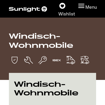
Menu
Wishlist
Windisch-
Models
Wohnmobile
Configurator
Vehicle Guide
Dealerslocator
Windisch-
Explore
Wohnmobile
Service