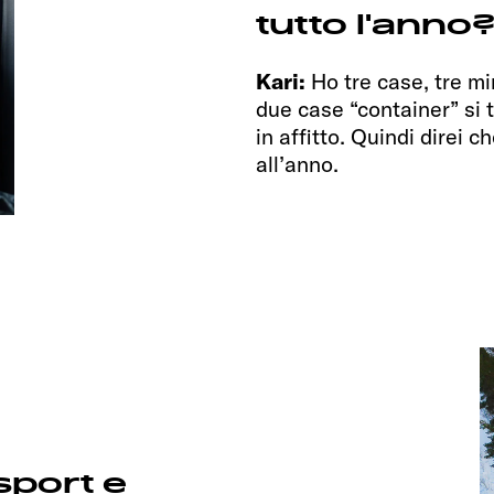
tutto l'anno
Kari:
Ho tre case, tre m
due case “container” si t
in affitto. Quindi direi 
all’anno.
sport e