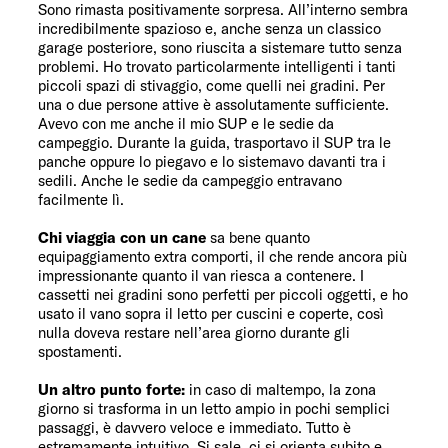
Sono rimasta positivamente sorpresa. All’interno sembra
incredibilmente spazioso e, anche senza un classico
garage posteriore, sono riuscita a sistemare tutto senza
problemi. Ho trovato particolarmente intelligenti i tanti
piccoli spazi di stivaggio, come quelli nei gradini. Per
una o due persone attive è assolutamente sufficiente.
Avevo con me anche il mio SUP e le sedie da
campeggio. Durante la guida, trasportavo il SUP tra le
panche oppure lo piegavo e lo sistemavo davanti tra i
sedili. Anche le sedie da campeggio entravano
facilmente lì.
Chi viaggia con un cane
sa bene quanto
equipaggiamento extra comporti, il che rende ancora più
impressionante quanto il van riesca a contenere. I
cassetti nei gradini sono perfetti per piccoli oggetti, e ho
usato il vano sopra il letto per cuscini e coperte, così
nulla doveva restare nell’area giorno durante gli
spostamenti.
Un altro punto forte:
in caso di maltempo, la zona
giorno si trasforma in un letto ampio in pochi semplici
passaggi, è davvero veloce e immediato. Tutto è
estremamente intuitivo. Si sale, ci si orienta subito e