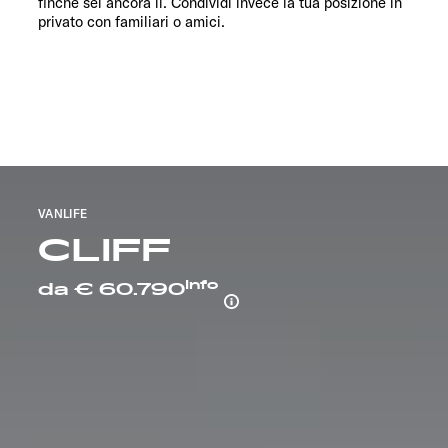
finché sei ancora lì. Condividi invece la tua posizione in
privato con familiari o amici.
VANLIFE
CLIFF
Info
da € 60.790