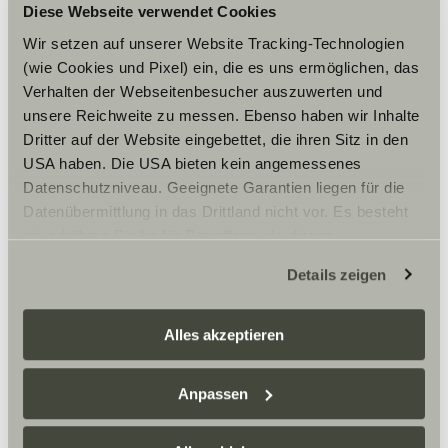
Diese Webseite verwendet Cookies
Alcuni dei miei posti
Wir setzen auf unserer Website Tracking-Technologien
preferiti sono diventati
(wie Cookies und Pixel) ein, die es uns ermöglichen, das
davvero difficili da
Verhalten der Webseitenbesucher auszuwerten und
raggiungere con un
unsere Reichweite zu messen. Ebenso haben wir Inhalte
veicolo più grande.
Dritter auf der Website eingebettet, die ihren Sitz in den
Con il VANLIFE, tutto
USA haben. Die USA bieten kein angemessenes
questo in gran parte
Datenschutzniveau. Geeignete Garantien liegen für die
scompare.
Datenübermittlung in das Drittland nicht vor. Es besteht
ein erhöhtes Risiko für Betroffene, da diesen
möglicherweise keine Rechtsbehelfsmöglichkeiten
Details zeigen
zustehen. Eingesetzte Dienstleister können Daten für
eigene Zwecke verarbeiten und mit anderen Daten
zusammenführen. Weitere Informationen finden Sie hier:
Alles akzeptieren
Datenschutzerklärung
/
Datenschutzerklärung
Sunlight Business
. Akzeptieren Sie oder wählen Sie
Anpassen
einzelne Cookies/Dienste in den Einstellungen aus,
erteilen Sie uns Ihre Einwilligung zur Verarbeitung Ihrer