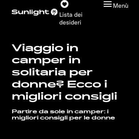
Menù
Lista dei
desideri
Viaggio in
Modelli
camper in
Configuratore
solitaria per
donne? Ecco i
Trovate il vostro
Sunlight
migliori consigli
Ricerca concessionari
Partire da sole in camper: i
migliori consigli per le donne
Scoprire