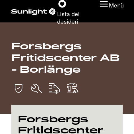
Menù
Lista dei
desideri
Forsbergs
Modelli
Fritidscenter AB
Configuratore
- Borlänge
Trovate il vostro
Sunlight
Ricerca concessionari
Forsbergs
Scoprire
Fritidscenter