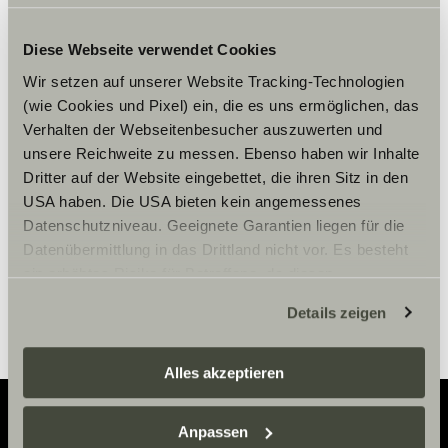
Diese Webseite verwendet Cookies
Wir setzen auf unserer Website Tracking-Technologien
Per visualizzare il contenuto,
(wie Cookies und Pixel) ein, die es uns ermöglichen, das
accettare i cookies marketing.
Verhalten der Webseitenbesucher auszuwerten und
unsere Reichweite zu messen. Ebenso haben wir Inhalte
Dritter auf der Website eingebettet, die ihren Sitz in den
Impostazioni Cookie
USA haben. Die USA bieten kein angemessenes
Datenschutzniveau. Geeignete Garantien liegen für die
Datenübermittlung in das Drittland nicht vor. Es besteht
ein erhöhtes Risiko für Betroffene, da diesen
möglicherweise keine Rechtsbehelfsmöglichkeiten
Details zeigen
zustehen. Eingesetzte Dienstleister können Daten für
eigene Zwecke verarbeiten und mit anderen Daten
zusammenführen. Weitere Informationen finden Sie hier:
Alles akzeptieren
Datenschutzerklärung
/
Datenschutzerklärung
Sunlight Business
. Akzeptieren Sie oder wählen Sie
Anpassen
einzelne Cookies/Dienste in den Einstellungen aus,