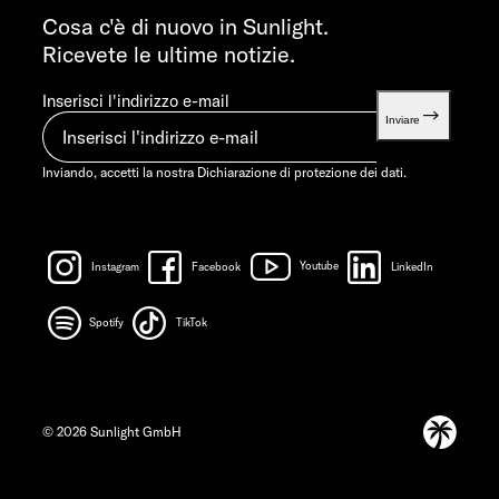
info@sunlight.de
Cosa c'è di nuovo in Sunlight.
Ricevete le ultime notizie.
Inserisci l'indirizzo e-mail
Inviare
Inviando, accetti la nostra
Dichiarazione di protezione dei dati.
Instagram
Facebook
Youtube
LinkedIn
Spotify
TikTok
© 2026 Sunlight GmbH