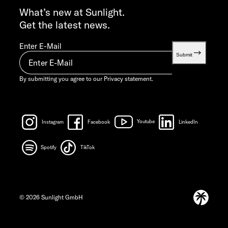
info@sunlight.de
What’s new at Sunlight.
Get the latest news.
Enter E-Mail
Submit
By submitting you agree to our
Privacy statement.
Instagram
Facebook
Youtube
LinkedIn
Spotify
TikTok
© 2026 Sunlight GmbH