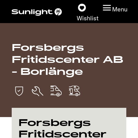
Menu
Wishlist
Forsbergs
Models
Fritidscenter AB
Vehicle Guide
- Borlänge
Dealerslocator
Explore
Service
Forsbergs
Fritidscenter