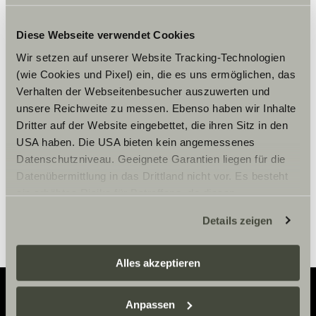
Diese Webseite verwendet Cookies
Wir setzen auf unserer Website Tracking-Technologien
Please accept marketing-
(wie Cookies und Pixel) ein, die es uns ermöglichen, das
cookies to use this function.
Verhalten der Webseitenbesucher auszuwerten und
unsere Reichweite zu messen. Ebenso haben wir Inhalte
Dritter auf der Website eingebettet, die ihren Sitz in den
Cookie Settings
USA haben. Die USA bieten kein angemessenes
Datenschutzniveau. Geeignete Garantien liegen für die
Datenübermittlung in das Drittland nicht vor. Es besteht
ein erhöhtes Risiko für Betroffene, da diesen
möglicherweise keine Rechtsbehelfsmöglichkeiten
Details zeigen
zustehen. Eingesetzte Dienstleister können Daten für
eigene Zwecke verarbeiten und mit anderen Daten
zusammenführen. Weitere Informationen finden Sie hier:
Alles akzeptieren
Datenschutzerklärung
/
Datenschutzerklärung
Sunlight Business
. Akzeptieren Sie oder wählen Sie
Anpassen
einzelne Cookies/Dienste in den Einstellungen aus,