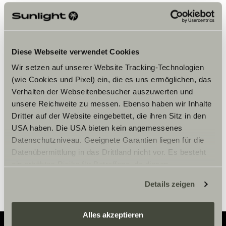
Diese Webseite verwendet Cookies
Wir setzen auf unserer Website Tracking-Technologien
Bitte akzeptiere die Marketing-
(wie Cookies und Pixel) ein, die es uns ermöglichen, das
Cookies, um die Inhalte zu sehen.
Verhalten der Webseitenbesucher auszuwerten und
unsere Reichweite zu messen. Ebenso haben wir Inhalte
Dritter auf der Website eingebettet, die ihren Sitz in den
Cookie-Einstellungen
USA haben. Die USA bieten kein angemessenes
Datenschutzniveau. Geeignete Garantien liegen für die
Datenübermittlung in das Drittland nicht vor. Es besteht
ein erhöhtes Risiko für Betroffene, da diesen
möglicherweise keine Rechtsbehelfsmöglichkeiten
Details zeigen
zustehen. Eingesetzte Dienstleister können Daten für
eigene Zwecke verarbeiten und mit anderen Daten
zusammenführen. Weitere Informationen finden Sie hier:
Alles akzeptieren
Datenschutzerklärung
/
Datenschutzerklärung