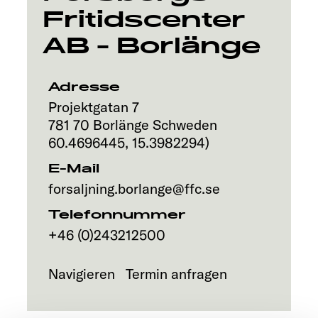
Fritidscenter
Explore
AB - Borlänge
Service
Adresse
Projektgatan 7
781 70
Borlänge
Schweden
60.4696445
,
15.3982294
)
E-Mail
forsaljning.borlange@ffc.se
Telefonnummer
+46 (0)243212500
Navigieren
Termin anfragen