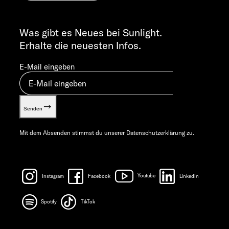
Cookie Consent
ALLGEMEINE ANFRAGEN
Verwertungsnachweis
info@sunlight.de
Was gibt es Neues bei Sunlight.
Gewichts­informationen
Erhalte die neuesten Infos.
Let’s play!
E-Mail eingeben
Senden
Mit dem Absenden stimmst du unserer
Datenschutzerklärung
zu.
Instagram
Facebook
Youtube
LinkedIn
Spotify
TikTok