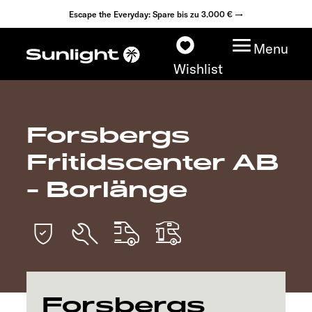
Escape the Everyday: Spare bis zu 3.000 € →
Menu
Wishlist
Forsbergs
Modelle
Fritidscenter AB
Konfigurator
- Borlänge
Fahrzeugfinder
Fahrzeugbörse
Händlersuche
Forsbergs