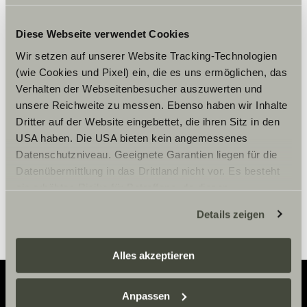
Diese Webseite verwendet Cookies
Wir setzen auf unserer Website Tracking-Technologien
Zaakceptuj marketingowe pliki
(wie Cookies und Pixel) ein, die es uns ermöglichen, das
cookie, aby zobaczyć treści.
Verhalten der Webseitenbesucher auszuwerten und
unsere Reichweite zu messen. Ebenso haben wir Inhalte
Dritter auf der Website eingebettet, die ihren Sitz in den
Ustawienia plików cookie
USA haben. Die USA bieten kein angemessenes
Datenschutzniveau. Geeignete Garantien liegen für die
Datenübermittlung in das Drittland nicht vor. Es besteht
ein erhöhtes Risiko für Betroffene, da diesen
möglicherweise keine Rechtsbehelfsmöglichkeiten
Details zeigen
zustehen. Eingesetzte Dienstleister können Daten für
eigene Zwecke verarbeiten und mit anderen Daten
zusammenführen. Weitere Informationen finden Sie hier:
Alles akzeptieren
Datenschutzerklärung
/
Datenschutzerklärung
Sunlight Business
. Akzeptieren Sie oder wählen Sie
Anpassen
einzelne Cookies/Dienste in den Einstellungen aus,