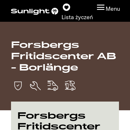
Menu
Lista życzeń
Forsbergs
Modele
Fritidscenter AB
Wyszukiwarka
- Borlänge
pojazdów
Wyszukiwanie
dystrybutorów
Badać
Forsbergs
Fritidscenter
Praca