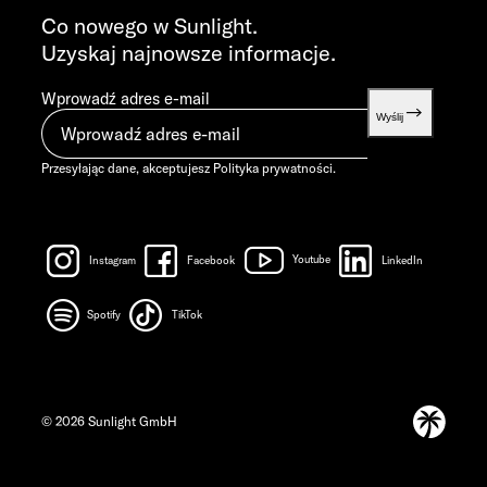
info@sunlight.de
Co nowego w Sunlight.
Uzyskaj najnowsze informacje.
Wprowadź adres e-mail
Wyślij
Przesyłając dane, akceptujesz
Polityka prywatności
.
Instagram
Facebook
Youtube
LinkedIn
Spotify
TikTok
© 2026 Sunlight GmbH